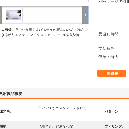
パッケージの詳細
大画像 :
反いびき家およびホテルの寝具のための洗濯で
受渡し時間:
きるポリエステル マイクロファイバー の枕挿入物
支払条件:
供給の能力:
連絡先
詳細製品概要
白いですかカスタマイズされる
発光色:
パターン:
機能:
洗濯でき、容易な心配
フィリング: