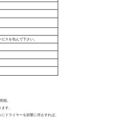
。
ービスを包んで下さい。
な周期。
きます。
うにドライヤーを頻繁に停止すれば。