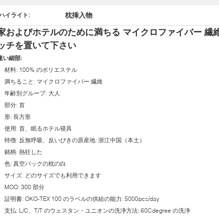
枕挿入物
ハイライト:
家およびホテルのために満ちる マイクロファイバー 繊
ッチを置いて下さい
速い細部:
材料: 100% のポリエステル
満ちること: マイクロファイバー 繊維
年齢別グループ: 大人
部分: 首
形: 長方形
使用: 首、眠るホテル寝具
特徴: 反無呼吸、反いびきの原産地: 浙江中国（本土）
銘柄: 熱狂した
色: 真空パックの枕の白
サイズ: どのサイズでも利用できます
MOQ: 300 部分
証明書: OKO-TEX 100 のラベルの供給の能力: 5000pcs/day
支払: L/C、T/T のウェスタン・ユニオンの洗浄方法: 60Cdegree の洗浄