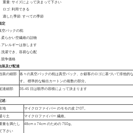
重量: サイズによって決まって下さい
ロゴ: 利用できる
適した季節: すべての季節
指定
真空パックの枕:
1.柔らかい空繊維の詰物
2.アレルギーは放します
3.洗濯でき、容易な心配
4.競争価格
包装及び配達
包装の細部:
各々の真空パックの枕は真空パック、か顧客のロゴに基づいて排他的
す。 標準的な輸出カートンの複数の部分。
配達細部:
35-45 日は順序の容積によって決まります
記述:
生地
マイクロファイバー のモモの皮 210T。
盛り土
マイクロファイバー 繊維。
重量を満たし
48cm x 74cm のための 750g。
て下さい