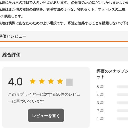
私達にそれらの項目で大きい利点があります。 の良質のためにだけしかしまたよい
私達はまた他の種類の織物を、羽毛布団のような、寝具セット、マットレスの上層
ect 供給します。
私達は実際にあなたのためのよい選択です。 私達と連絡することを躊躇しないで下
評価とレビュー
総合評価
評価のスナップ
ット
4.0
5 星
このサプライヤーに対する50件のレビュ
4 星
ーに基づいています
3 星
2 星
レビューを書く
1 星