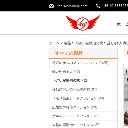
86-10-655697
roni@hotamail.com
ホー
反いびき家
ホーム
製品
小さい記憶泡の枕
すべての製品
冷却のゲルのマットレス パッド
(25)
軽い慰める人
(42)
小さい記憶泡の枕
(42)
冷却のゲルの記憶泡の枕
(37)
メモリ発泡シートクッション
(80)
記憶泡の背部クッション
(23)
ゲルのシート・クッション
(35)
大型の記憶泡のマットレス
(36)