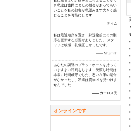
私に最もよい計画を常に与えることがで
き私達は協同にまたの機会があってもい
いことを私の顧客が私望みます大きく感
じることを可能にします
—— ティム
私は最近順序を置き、郵送物前にその順
序を更新する必要がありました。 スタ
ッフは敏感、礼儀正しかったです。
—— Mr.smith
あなたの調達のプラットホームを持って
いますよい評判をします、受渡し時間は
非常に時間厳守でした、悪い在庫の場合
がなかったし、私達は貨物 d を見つけま
せんでした
—— カーロス氏
オンラインです