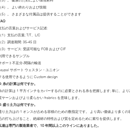
（3）。 健康のためによい環境材料
（4）。 よい終わりおよび技能
（5）。 さまざまな付属品は提供することができます
FAQ
支払の言葉およびサービス記述:
（1）支払の言葉; T/T、L/C
（2）調達期間: 35-45 日
（3）サービス: 受諾可能な FOB および CIF
利用できるサンプル
サポート不足分-間隔の輸送
paypal サポート ウェスタン・ユニオン
する使用できるように Custom design
:
糸の計算は何ですか。
糸の計算は 1 平方インチをカバーするのに必要とされる糸を把握します; 単に、よ
質ヤーンおよびより柔らかい frabrics を意味します。
:
盛り土力は何ですか。
盛り土力はの 1 オンスが占める容積のための数指定です。 より高い価値より多くの容
毛の打ち上げること、絶縁材の特性および質を定めるために索引を提供します。
私達は専門の製造業者で、10 年間以上このラインにありました。