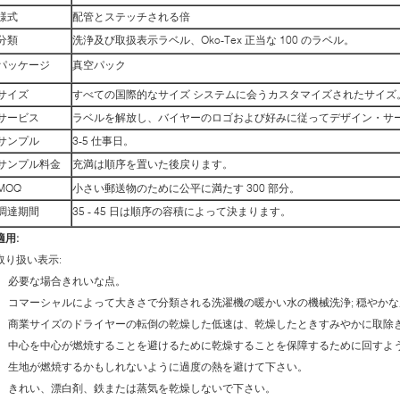
様式
配管とステッチされる倍
分類
洗浄及び取扱表示ラベル、Oko-Tex 正当な 100 のラベル。
パッケージ
真空パック
サイズ
すべての国際的なサイズ システムに会うカスタマイズされたサイズ
サービス
ラベルを解放し、バイヤーのロゴおよび好みに従ってデザイン・サ
サンプル
3-5 仕事日。
サンプル料金
充満は順序を置いた後戻ります。
MOQ
小さい郵送物のために公平に満たす 300 部分。
調達期間
35 - 45 日は順序の容積によって決まります。
適用:
取り扱い表示:
必要な場合きれいな点。
コマーシャルによって大きさで分類される洗濯機の暖かい水の機械洗浄; 穏やか
商業サイズのドライヤーの転倒の乾燥した低速は、乾燥したときすみやかに取除
中心を中心が燃焼することを避けるために乾燥することを保障するために回すよ
生地が燃焼するかもしれないように過度の熱を避けて下さい。
きれい、漂白剤、鉄または蒸気を乾燥しないで下さい。