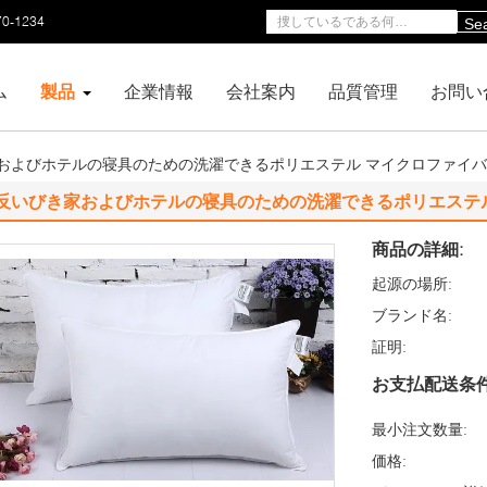
70-1234
Se
ム
製品
企業情報
会社案内
品質管理
お問い
およびホテルの寝具のための洗濯できるポリエステル マイクロファイバ
反いびき家およびホテルの寝具のための洗濯できるポリエステル
商品の詳細:
起源の場所:
ブランド名:
証明:
お支払配送条件
最小注文数量:
価格: