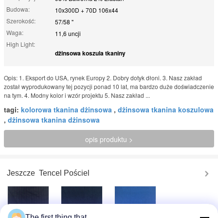
Budowa:
10x300D + 70D 106x44
Szerokość:
57/58 "
Waga:
11,6 uncji
High Light:
dżinsowa koszula tkaniny
Opis: 1. Eksport do USA, rynek Europy 2. Dobry dotyk dłoni. 3. Nasz zakład
został wyprodukowany tej pozycji ponad 10 lat, ma bardzo duże doświadczenie
na tym. 4. Modny kolor i wzór projektu 5. Nasz zakład ...
tagi:
kolorowa tkanina dżinsowa
,
dżinsowa tkanina koszulowa
,
dżinsowa tkanina dżinsowa
opis produktu >
Jeszcze
Tencel Pościel
The first thing that