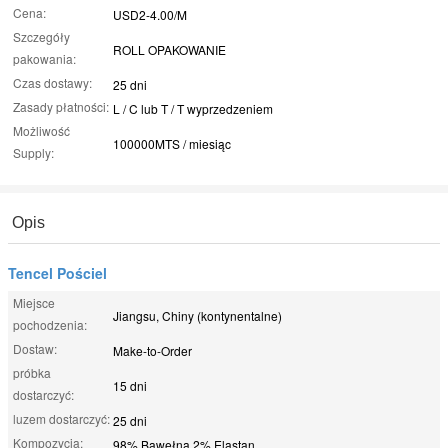
Cena:
USD2-4.00/M
Szczegóły
ROLL OPAKOWANIE
pakowania:
Czas dostawy:
25 dni
Zasady płatności:
L / C lub T / T wyprzedzeniem
Możliwość
100000MTS / miesiąc
Supply:
Opis
Tencel Pościel
Miejsce
Jiangsu, Chiny (kontynentalne)
pochodzenia:
Dostaw:
Make-to-Order
próbka
15 dni
dostarczyć:
luzem dostarczyć:
25 dni
Kompozycja:
98% Bawełna 2% Elastan