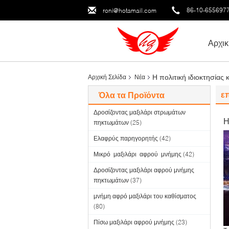
86-10-655697
roni@hotamail.com
Αρχικ
Η πολιτική ιδιοκτησίας 
Αρχική Σελίδα
Νέα
ε
Όλα τα Προϊόντα
Δροσίζοντας μαξιλάρι στρωμάτων
Η
πηκτωμάτων
(25)
Ελαφρύς παρηγορητής
(42)
Μικρό μαξιλάρι αφρού μνήμης
(42)
Δροσίζοντας μαξιλάρι αφρού μνήμης
πηκτωμάτων
(37)
μνήμη αφρό μαξιλάρι του καθίσματος
(80)
Πίσω μαξιλάρι αφρού μνήμης
(23)