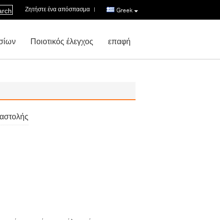
Ζητήστε ένα απόσπασμα
|
Greek
arch
σίων
Ποιοτικός έλεγχος
επαφή
ναστολής