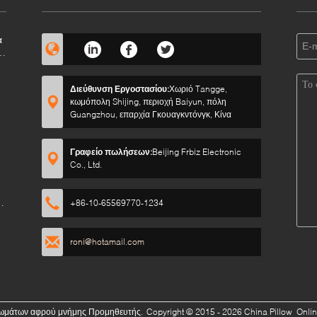
α
Διεύθυνση Εργοστασίου:
Χωριό Tangge,
κωμόπολη Shijing, περιοχή Baiyun, πόλη
Guangzhou, επαρχία Γκουαγκντόνγκ, Κίνα
Γραφείο πωλήσεων:
Beijing Frbiz Electronic
Co., Ltd.
ι
+86-10-65569770-1234
roni@hotamail.com
ρωμάτων αφρού μνήμης Προμηθευτής.
Copyright © 2015 - 2026 China Pillow Onlin