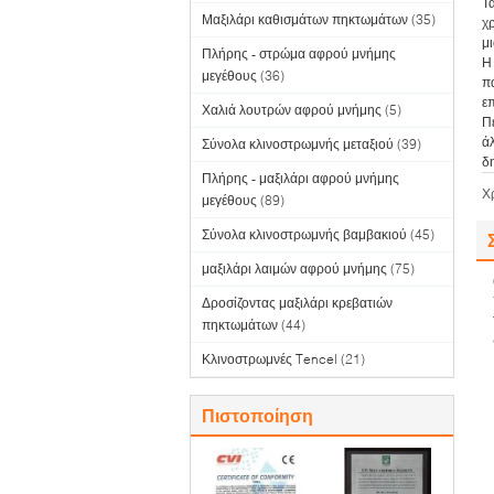
Τ
Μαξιλάρι καθισμάτων πηκτωμάτων
(35)
χ
μ
Πλήρης - στρώμα αφρού μνήμης
Η
μεγέθους
(36)
π
ε
Χαλιά λουτρών αφρού μνήμης
(5)
Πε
ά
Σύνολα κλινοστρωμνής μεταξιού
(39)
δ
Πλήρης - μαξιλάρι αφρού μνήμης
Χ
μεγέθους
(89)
Σύνολα κλινοστρωμνής βαμβακιού
(45)
μαξιλάρι λαιμών αφρού μνήμης
(75)
Δροσίζοντας μαξιλάρι κρεβατιών
πηκτωμάτων
(44)
Κλινοστρωμνές Tencel
(21)
Πιστοποίηση