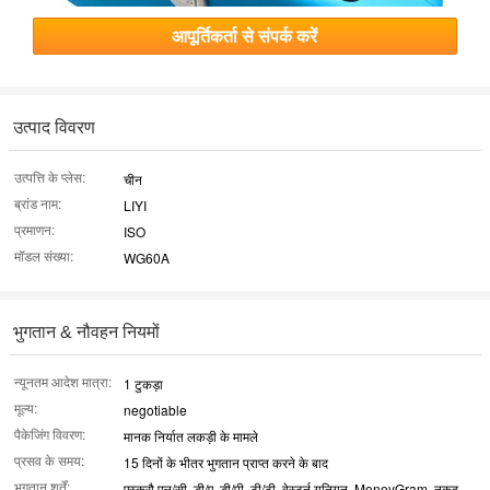
आपूर्तिकर्ता से संपर्क करें
उत्पाद विवरण
उत्पत्ति के प्लेस:
चीन
ब्रांड नाम:
LIYI
प्रमाणन:
ISO
मॉडल संख्या:
WG60A
भुगतान & नौवहन नियमों
न्यूनतम आदेश मात्रा:
1 टुकड़ा
मूल्य:
negotiable
पैकेजिंग विवरण:
मानक निर्यात लकड़ी के मामले
प्रसव के समय:
15 दिनों के भीतर भुगतान प्राप्त करने के बाद
भुगतान शर्तें:
एस्क्रौ एल/सी, डी/ए, डी/पी, टी/टी, वेस्टर्न यूनियन, MoneyGram, नकद,