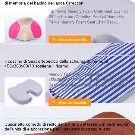
di memoria del bacino dell'anca Crrection
Hip Pelvis Memory Foam Chair Seat Cushion
Sitting Posture Crrection Product Name Hip
Pelvis Memory Foam Seat Chair Back
Cushion Sitting Posture Crrection Item No. LD-
025 Size 350*250*95mm ( 13.78'× 9.84'× 3.74'
...
Fornitore del contatto
Il cuscino di Seat ortopedico della schiuma di memoria
455x360x60/70 sostiene il ricamo
Memory Foam Orthopedic Seat Cushion
455x360x60 / 70 Support Embroidery Product
Description High-density memory cell foam
was originally developed to relieve G-force
strain during lift off. Temperature- and ...
Fornitore del contatto
Cuscinetto comodo di resto della mano del tessuto impermeabile
dell'unità di elaborazione per il paziente costretto a letto