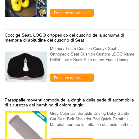
with 350g food grade micro particles 4 , Ideal
for travel, home or office use ...
Fornitore del contatto
Coccige Seat, LOGO ortopedico del cuscino della schiuma di
memoria di abitudine del cuscino di Seat
Memory Foam Cushion Coccyx Seat ,
Orthopedic Seat Cushion Custom LOGO Name
Relief Lower Back Pain emory Foam Coccyx
Seat Cushion Brand Logo Customized Item
No. C-16 Dimensions 45×38×13/2.5cm
Density 50D Product ...
Fornitore del contatto
Paraspalle moventi comode della cinghia della sede di automobile
di sicurezza del bambino di colore grigio
Grey Color Comfortable Driving Baby Safety
Car Seat Belt Shoulder Pad Quick Detail : 1 ,
Material--surface is imitation chamois leather
inside with memory foam 2 , Type--Baby car
seat belt shoulder pad 3 , Logo...