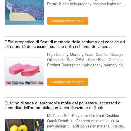
Detail: It can help properly position limbs and
facilitate body fluid circulation of lower limbs to
prevent or alleviate the ....
Fornitore del contatto
OEM ortopedico di Seat di memoria della schiuma del coccige ad
alta densità del cuscino, cuscino della schiuma della sedia
High Density Memory Foam Cushion Coccyx
Orthopedic Seat OEM , Chair Foam Cushion
Product Description High-density memory cell
foam was originally developed to relieve G-
force strain during lift off. Temperature...
Fornitore del contatto
Cuscino di sede di automobile molle del poliestere, accessori di
comodità dell'automobile con la certificazione di Rosh
Multi-use Soft Polyester Car Seat Cushion
Quick Detail: 1 , Car seat cushion 2 , 2014
new design 3 , soft polyester material, inside