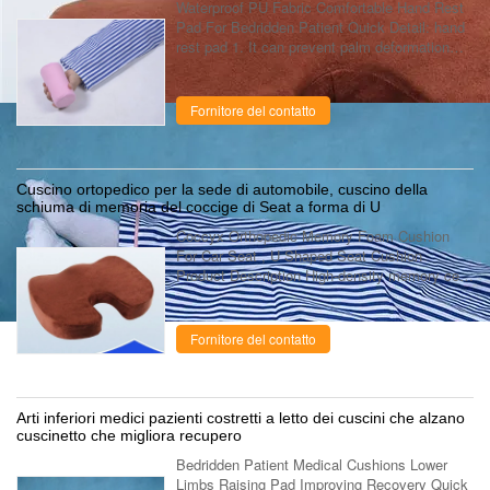
Waterproof PU Fabric Comfortable Hand Rest
Pad For Bedridden Patient Quick Detail: hand
rest pad 1. It can prevent palm deformation
caused by long-term palm stoop and practice
hand muscles. 2. It Suitable for ....
Fornitore del contatto
Cuscino ortopedico per la sede di automobile, cuscino della
schiuma di memoria del coccige di Seat a forma di U
Coccyx Orthopedic Memory Foam Cushion
For Car Seat , U Shaped Seat Cushion
Product Description High-density memory cell
foam was originally developed to relieve G-
force strain during lift off. Dissipates ...
Fornitore del contatto
Arti inferiori medici pazienti costretti a letto dei cuscini che alzano
cuscinetto che migliora recupero
Bedridden Patient Medical Cushions Lower
Limbs Raising Pad Improving Recovery Quick