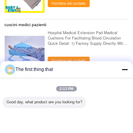
Fornitore del contatto
cuscini medici pazienti
Hospital Medical Extension Pad Medical
Cushions For Facilitating Blood Circulation
Quick Detail: 1) Factory Supply Directly With
Best Bottom Price ! 2) Our factory only use
high quality softy & comfortable raw ...
Fornitore del contatto
The first thing that
1 / 8
2:13 PM
Osservi tutto il > dei prodotti;
Good day, what product are you looking for?
Contattaci