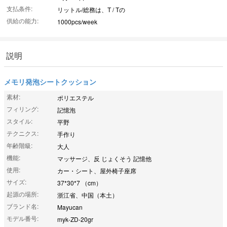
支払条件:
リットル/総務は、T / Tの
供給の能力:
1000pcs/week
説明
メモリ発泡シートクッション
素材:
ポリエステル
フィリング:
記憶泡
スタイル:
平野
テクニクス:
手作り
年齢階級:
大人
機能:
マッサージ、反 じょくそう 記憶他
使用:
カー・シート、屋外椅子座席
サイズ:
37*30*7 （cm）
起源の場所:
浙江省、中国（本土）
ブランド名:
Mayucan
モデル番号:
myk-ZD-20gr