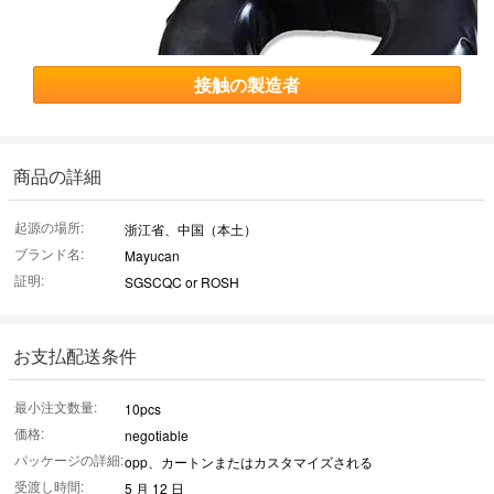
接触の製造者
商品の詳細
起源の場所:
浙江省、中国（本土）
ブランド名:
Mayucan
証明:
SGSCQC or ROSH
お支払配送条件
最小注文数量:
10pcs
価格:
negotiable
パッケージの詳細:
opp、カートンまたはカスタマイズされる
受渡し時間:
5 月 12 日