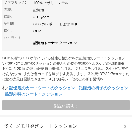
ファブリック:
100% のポリエステル
内核:
記憶泡
保証:
5-10years
証明書:
SGS のレポートおよび CQC
提供:
OEM
ハイライト:
記憶泡ドーナツ クッション
OEM の形づく O が付いている健康な整形外科の記憶泡のシート・クッション
37*30*7cm 記憶泡のクッションの終わりの皮の生地のヘルスケアの Cuhsion
100% の 2015 の熱い販売 速い細部: 1. 生地: ポリエステル生地。 2.生地色: 灰色
はあなたのにまたは色カードを選びます提供します。 3.次元: 37*30*7cm のまた
は他の次元は習慣できます。 4.形: 細長い、他のどの形も習慣を...
札:
記憶泡のカー・シートのクッション
,
記憶泡の椅子のクッション
,
整形外科のシート・クッション
製品の説明 >
多く
メモリ発泡シートクッション