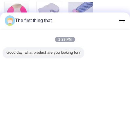
The first thing that
情報通の骨盤の記
記憶泡の整形外科
防水 PU の生地寝
憶泡の椅子のシー
のシート・クッシ
たきりの患者のた
ト・クッションの
ョン
めの快適な手の残
座った格好
455x360x60/70 は
りのパッド
1:29 PM
Crrection
刺繍を支えます
尾骨のカー・シー
寝たきりの忍耐強
高密度記憶泡のク
Good day, what product are you looking for?
トのための整形外
い医学のクッショ
ッションの尾骨の
科の記憶泡のクッ
ンは回復を改善す
整形外科の座席
ション、U 字型シ
るパッドを上げる
OEM の椅子の泡
ート・クッション
肢を下げます
のクッション
お問い合わせ
The first thing that
0086-10-65569770-1234
ホーム
|
企業情報
|
お問い合わせ
デスクトップの眺め
Copyright © 2015 - 2026 softmemoryfoampillow.com.