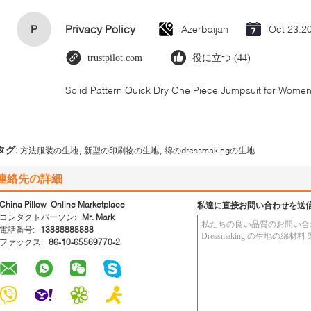
P
Privacy Policy
Azerbaijan
Oct 23.2
trustpilot.com
役に立つ (44)
Solid Pattern Quick Dry One Piece Jumpsuit for Wom
,
,
タグ:
方法服装の生地
新型の印刷物の生地
綿のdressmakingの生地
連絡先の詳細
China Pillow Online Marketplace
私達に直接お問い合わせを送
コンタクトパーソン:
Mr. Mark
電話番号:
13888888888
ファックス:
86-10-65569770-2