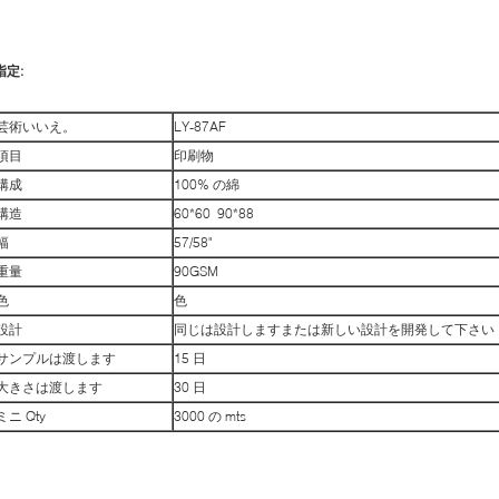
指定:
芸術いいえ。
LY-87AF
項目
印刷物
構成
100% の綿
構造
60*60 90*88
幅
57/58"
重量
90GSM
色
色
設計
同じは設計しますまたは新しい設計を開発して下さい
サンプルは渡します
15 日
大きさは渡します
30 日
ミニ Qty
3000 の mts