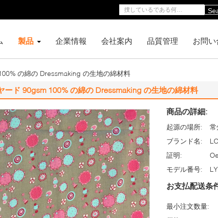
Se
ム
製品
企業情報
会社案内
品質管理
お問い
100% の綿の Dressmaking の生地の綿材料
ヤード 90gsm 100% の綿の Dressmaking の生地の綿材料
商品の詳細:
起源の場所:
常
ブランド名:
L
証明:
Oe
モデル番号:
LY
お支払配送条件
最小注文数量: