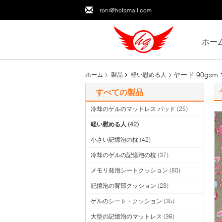
roni@hotamail.com
ホー
ヤード 90gsm 
ホーム
製品
軽い慰める人
すべての製品
冷却のゲルのマットレス パッド
(25)
軽い慰める人
(42)
小さい記憶泡の枕
(42)
冷却のゲルの記憶泡の枕
(37)
メモリ発泡シートクッション
(80)
記憶泡の背部クッション
(23)
ゲルのシート・クッション
(35)
大型の記憶泡のマットレス
(36)