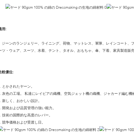
適用:
、ジーンのランジェリー、ライニング、荷物、マットレス、軍隊、レインコート、
ーツ・ウェア、スーツ、水着、テント、タオル、おもちゃ、傘、下着、家具製造販
比較優位:
1. とかされたヤーン。
2. 灰色の工場。 私達にレイピアの織機、空気ジェット機の織機、ジャカード編む機
3. 新しく、おかしい設計。
4. 開発および品質管理の強い能力。
5. 技術の国際的な高度のレバー。
6. 競争価格および受渡し日。