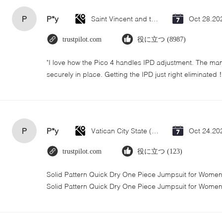
P
P*y
Saint Vincent and the Grenadines
Oct 28.20
trustpilot.com
役に立つ (8987)
"I love how the Pico 4 handles IPD adjustment. The manua
securely in place. Getting the IPD just right eliminated
P
P*y
Vatican City State (Holy See)
Oct 24.20
trustpilot.com
役に立つ (123)
Solid Pattern Quick Dry One Piece Jumpsuit for Wom
Solid Pattern Quick Dry One Piece Jumpsuit for Wome