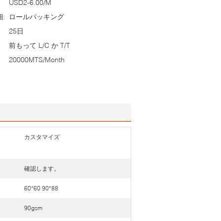
USD2-6.00/M
:
ロールパッキング
25日
前もって L/C か T/T
20000MTS/Month
カスタマイズ
確認します。
60*60 90*88
90gsm