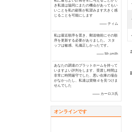
私に最もよい計画を常に与えることがで
き私達は協同にまたの機会があってもい
いことを私の顧客が私望みます大きく感
じることを可能にします
—— ティム
私は最近順序を置き、郵送物前にその順
序を更新する必要がありました。 スタ
ッフは敏感、礼儀正しかったです。
—— Mr.smith
あなたの調達のプラットホームを持って
いますよい評判をします、受渡し時間は
非常に時間厳守でした、悪い在庫の場合
がなかったし、私達は貨物 d を見つけま
せんでした
—— カーロス氏
オンラインです