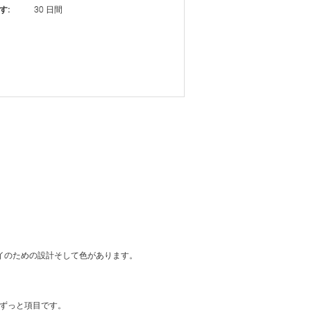
す:
30 日間
ロイのための設計そして色があります。
のずっと項目です。