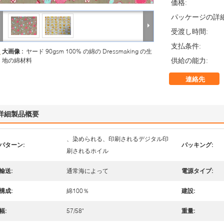
価格:
パッケージの詳細
受渡し時間:
支払条件:
大画像 :
ヤード 90gsm 100% の綿の Dressmaking の生
供給の能力:
地の綿材料
連絡先
詳細製品概要
、染められる、印刷されるデジタル印
パターン:
パッキング:
刷されるホイル
輸送:
通常海によって
電源タイプ:
構成:
綿100％
建設:
幅:
57/58"
重量: