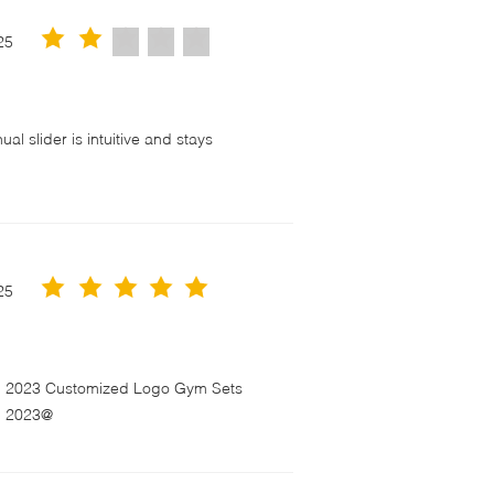
25
l slider is intuitive and stays
！
25
en 2023 Customized Logo Gym Sets
n 2023@