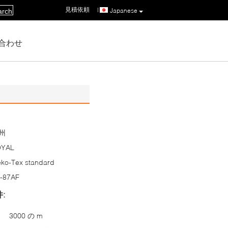
見積依頼
|
Japanese
arch
合わせ
州
OYAL
ko-Tex standard
-87AF
:
3000 の m