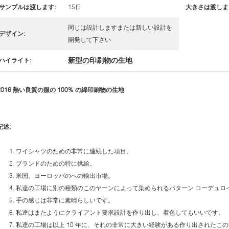
サンプルは渡します:
15日
大きさは渡しま
同じは設計しますまたは新しい設計を
デザイン:
開発して下さい
新型の印刷物の生地
ハイライト:
2016 熱い良質の服の 100% の綿印刷物の生地
記述:
1. ワイシャツのための非常に連続した項目。
2. ブランドのための特に供給。
3. 米国、ヨーロッパのへの輸出市場。
4. 私達の工場に別の種類のこのヤーンによって染められるパターン コーデュ
5. 手の感じは非常に素晴らしいです。
6. 私達はまたようにクライアント要求設計を作り出し、着色してもいいです。
7. 私達の工場は以上 10 年に、それの非常に大きい経験がある作り出されたこ