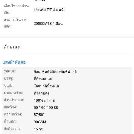
เงื่อนไขการชำระ
L/c หรือ T/T ล่วงหน้า
เงิน:
สามารถในการ
20000MTS / เดือน
ผลิต:
ลักษณะ
แสงผ้าพันคอ
รูปแบบ:
ย้อม, พิมพ์ดิจิตอลพิมพ์ฟอยล์
บรรจุ:
ที่กำหนดเอง
ขนส่ง:
โดยปกติน้ำทะเล
ประเภทจ่าย:
ทำตามสั่ง
ส่วนประกอบ:
100% ผ้าฝ้าย
ก่อสร้าง:
60 * 60 * 90 88
ความกว้าง:
57/58"
น้ำหนัก:
90GSM
ส่งตัวอย่าง:
15 วัน