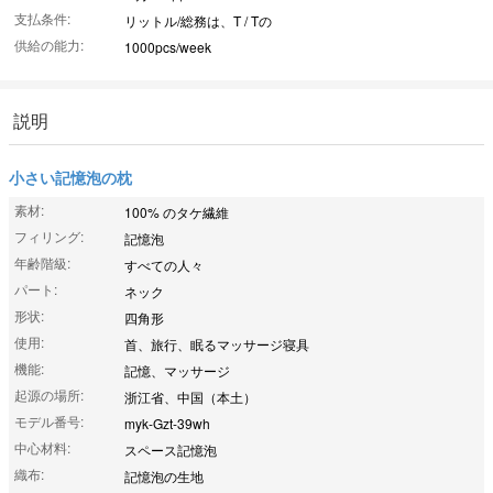
支払条件:
リットル/総務は、T / Tの
供給の能力:
1000pcs/week
説明
小さい記憶泡の枕
素材:
100% のタケ繊維
フィリング:
記憶泡
年齢階級:
すべての人々
パート:
ネック
形状:
四角形
使用:
首、旅行、眠るマッサージ寝具
機能:
記憶、マッサージ
起源の場所:
浙江省、中国（本土）
モデル番号:
myk-Gzt-39wh
中心材料:
スペース記憶泡
織布:
記憶泡の生地