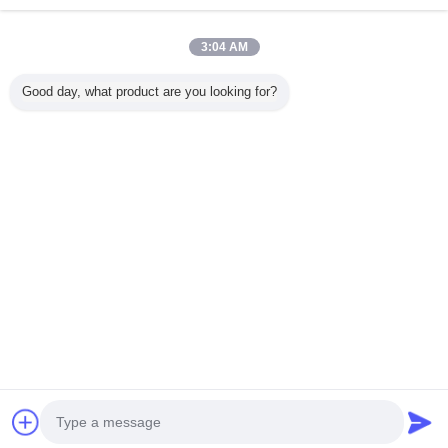
コーンの枕を冷却
ルのマットレス パ
ヘッド残りのため
するゲルの冷却の
ッド
の小さく装飾的な
枕をゼリー状にな
ボルスタ枕
3:04 AM
って下さい
反いびき家および
真新しい緑色の
世帯の マイクロフ
Good day, what product are you looking for?
ホテルの寝具のた
OEM のオフィス
ァイバー の洗浄さ
めの洗濯できるポ
の仮眠の睡眠の記
れた枕およびクッ
リエステル マイク
憶泡の枕旅行サイ
ションの挿入物、
ロファイバー の枕
ズ
装飾的な枕高い等
お問い合わせ
挿入物
級
The first thing that
0086-10-65569770-1234
ホーム
|
企業情報
|
お問い合わせ
デスクトップの眺め
Copyright © 2015 - 2026 softmemoryfoampillow.com.
All rights reserved. Developed by
ECER
私達を電話して下さい
接触の製造者