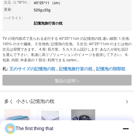
次元（L*W*H）:
40*25*11 （cm）
重量:
520g±20g
ハイライト:
記憶泡旅行首の枕
TV の現代様式で見られる走行する 40*25*11cm の記憶泡の枕 速い細部: 1.生地:
100% のタケ繊維。 2.生地色: 記憶泡の生地。 3.次元: 40*25*11cm のまたは他の
次元は習慣できます。 4.形: 長方形。 5.カスタム設計します: あなたが好む設計
を選んで下さい、私達に高リゾリューションのイメージを提供して下さい。 6.
包装: 内部: 外多袋の 1 部分: 利用できる carton...
札:
王のサイズの記憶泡の枕
,
記憶泡旅行首の枕
,
記憶泡の頚部枕
製品の説明 >
多く
小さい記憶泡の枕
The first thing that
記憶泡の枕、シリ
冷却の記憶泡のゲ
多機能の円柱泡の