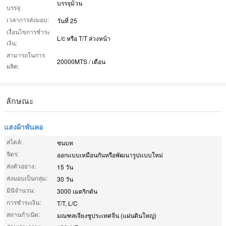
บรรจุม้วน
บรรจุ:
เวลาการส่งมอบ:
วันที่ 25
เงื่อนไขการชำระ
L/c หรือ T/T ล่วงหน้า
เงิน:
สามารถในการ
20000MTS / เดือน
ผลิต:
ลักษณะ
แสงผ้าพันคอ
สไตล์:
ชนบท
จิตร:
ออกแบบเหมือนกันหรือพัฒนารูปแบบใหม่
ส่งตัวอย่าง:
15 วัน
ส่งมอบเป็นกลุ่ม:
30 วัน
มินิจำนวน:
3000 เมตริกตัน
การชำระเงิน:
T/T, L/C
สถานกำเนิด:
มณฑลเจียงซูประเทศจีน (แผ่นดินใหญ่)