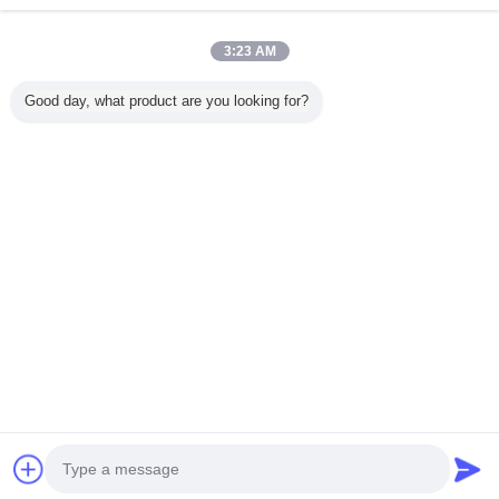
ดอกไม้ตามลาน 60
ที่กำหนดเองผ้า
เย็บเสื้อผ้าผ้าฝ้าย
* 60 90 * 88
พิมพ์ผ้า Home
วัสดุโดยหลา
Furnishing
90gsm
3:23 AM
ดอกไม้เองพิมพ์ผ้า
ร่วมสมัยแปลกพิมพ์
กันสาดลายสก๊อต /
Good day, what product are you looking for?
วินเทจเบาะผ้า
ผ้า, ชุดกีฬา / ชุดสูท
ผ้าปูที่นอน / ผ้าม่าน
พิมพ์บนผ้าฝ้าย
ที่กำหนดเอง 110-
130gsm ผ้าพิมพ์
ติดต่อเรา
chrisZheng
0086-10-65569770-1234
บ้าน
|
เกี่ยวกับเรา
|
ติดต่อเรา
สก์ท็อปดู
Copyright © 2015 - 2026 softmemoryfoampillow.com.
All rights reserved. Developed by
ECER
โทรหาเรา
ติดต่อผู้จัดจำหน่าย