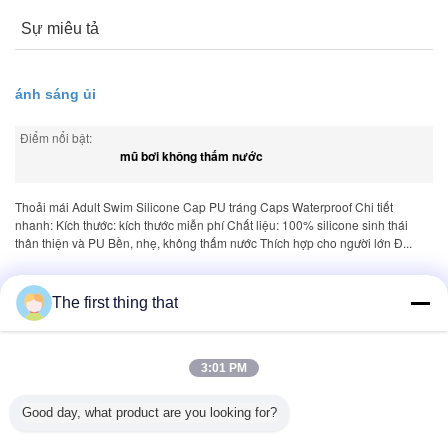
Sự miêu tả
ánh sáng ủi
Điểm nổi bật:
mũ bơi không thấm nước
Thoải mái Adult Swim Silicone Cap PU tráng Caps Waterproof Chi tiết
nhanh: Kích thước: kích thước miễn phí Chất liệu: 100% silicone sinh thái
thân thiện và PU Bền, nhẹ, không thấm nước Thích hợp cho người lớn Đ...
thẻ:
,
,
vải may mặc thời trang
vải in mới lạ
The first thing that
vải may váy cotton
3:01 PM
Mô tả sản phẩm >
Good day, what product are you looking for?
Hơn
ánh sáng ủi