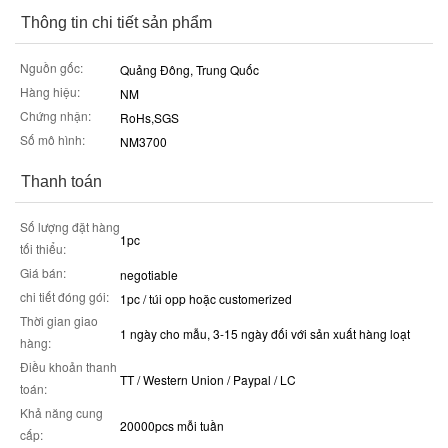
Thông tin chi tiết sản phẩm
Nguồn gốc:
Quảng Đông, Trung Quốc
Hàng hiệu:
NM
Chứng nhận:
RoHs,SGS
Số mô hình:
NM3700
Thanh toán
Số lượng đặt hàng
1pc
tối thiểu:
Giá bán:
negotiable
chi tiết đóng gói:
1pc / túi opp hoặc customerized
Thời gian giao
1 ngày cho mẫu, 3-15 ngày đối với sản xuất hàng loạt
hàng:
Điều khoản thanh
TT / Western Union / Paypal / LC
toán:
Khả năng cung
20000pcs mỗi tuần
cấp: