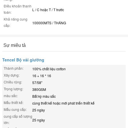
Điều khoản thanh
L / C hoặc T / T trước
toán:
Khả năng cung
100000MTS / THÁNG
cấp:
Sự miêu tả
Tencel Bộ vải giường
Thành phần:
100% chất liệu cotton
Xây dựng:
16 + 16 * 16
Chiều rộng:
57/58"
Trọng lượng:
380GSM
màu sắc:
Bất kỳ màu sắc
Mẫu thiết kế:
cùng thiết kế hoặc mới phát triển thiết kế
Mẫu cung cấp:
25 ngày
cung cấp số lượng
25 ngày
lớn: