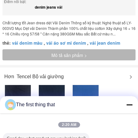
Điểm nổi bật:
denim jeans vải
Chất lượng tốt Jean dress dệt Vải Denim Thông số kỹ thuật: Nghệ thuật số LY-
003VD Mục Dệt vải Denim Thành phần 100% chất liệu cotton Xây dựng 16 + 16
* 16 Chiều rộng 57/58 " Cân nặng 380GSM Màu sắc Bất cứ màu n...
thẻ:
vải denim màu
,
vải áo sơ mi denim
,
vải jean denim
Mô tả sản phẩm >
Hơn
Tencel Bộ vải giường
The first thing that
Phổ biến in
Thoải mái dệt Vải
Indigo dệt Vải
Jacquard Denim
Denim Fashional
Denim Width 57/8
Shirt Vải Với đẹp
Denim dress Vải
100 bông Vải
tay Feel
Denim
2:20 AM
In hoa phục Vải
Màu bạt / Túi dệt
Professional