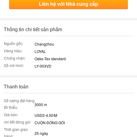
Liên hệ với Nhà cung cấp
Thông tin chi tiết sản phẩm
Nguồn gốc:
Changzhou
Hàng hiệu:
LOYAL
Chứng nhận:
Oeko-Tex standard
Số mô hình:
LY-003VD
Thanh toán
Số lượng đặt hàng
3000 m
tối thiểu:
Giá bán:
USD2-4.00/M
chi tiết đóng gói:
CUỘN ĐÓNG GÓI
Thời gian giao
25 ngày
hàng: