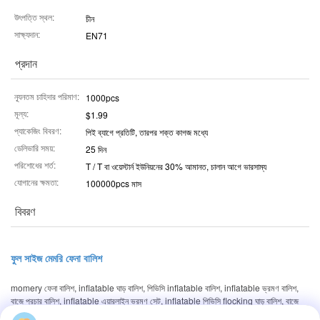
উৎপত্তি স্থল:
চীন
সাক্ষ্যদান:
EN71
প্রদান
ন্যূনতম চাহিদার পরিমাণ:
1000pcs
মূল্য:
$1.99
প্যাকেজিং বিবরণ:
পিই ব্যাগে প্রতিটি, তারপর শক্ত কাগজ মধ্যে
ডেলিভারি সময়:
25 দিন
পরিশোধের শর্ত:
T / T বা ওয়েস্টার্ন ইউনিয়নের 30% আমানত, চালান আগে ভারসাম্য
যোগানের ক্ষমতা:
100000pcs মাস
বিবরণ
ফুল সাইজ মেমরি ফেনা বালিশ
momery ফেনা বালিশ, inflatable ঘাড় বালিশ, পিভিসি inflatable বালিশ, inflatable ভ্রমণ বালিশ,
বাজে প্রচার বালিশ, inflatable এয়ারলাইন ভ্রমণ সেট, inflatable পিভিসি flocking ঘাড় বালিশ, বাজে
সৈকত বালিশ, inflatable ই...