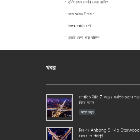
কুলিং জেল মেমরি ফেনা বালিশ
জেল আসন উপাধান
সিল্ক বেডিং সেট
মেমরি ফেনা ঘাড় বালিশ
খবর
সম্পত্তি নীতি 7 বছরের স্থগিতাদেশের পরে
ফিরে আসে
আরো পড়ুন
চীন এর Anbang $ 14b Starwood
কেনার দর পরিপুর্ণ