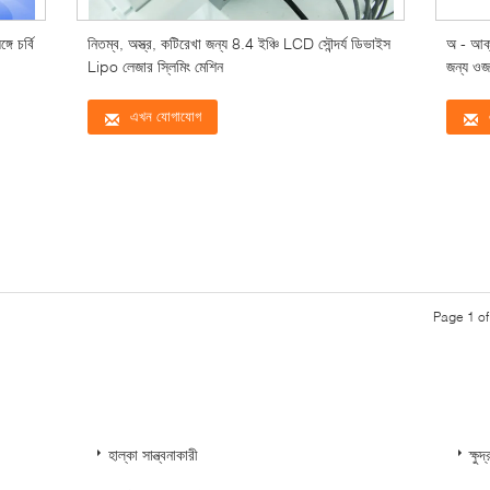
ে চর্বি
নিতম্ব, অস্ত্র, কটিরেখা জন্য 8.4 ইঞ্চি LCD সৌন্দর্য ডিভাইস
অ - আক্
Lipo লেজার স্লিমিং মেশিন
জন্য ওজ
এখন যোগাযোগ
Page 1 of
হাল্কা সান্ত্বনাকারী
ক্ষু