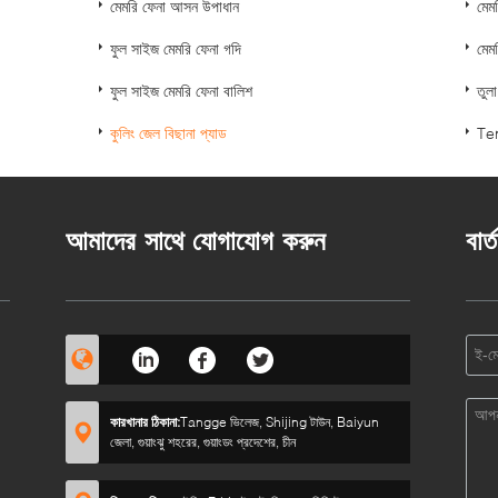
মেমরি ফেনা আসন উপাধান
মেম
ফুল সাইজ মেমরি ফেনা গদি
মেম
ফুল সাইজ মেমরি ফেনা বালিশ
তুল
কুলিং জেল বিছানা প্যাড
Ten
আমাদের সাথে যোগাযোগ করুন
বার্
কারখানার ঠিকানা:
Tangge ভিলেজ, Shijing টাউন, Baiyun
জেলা, গুয়াংঝু শহরের, গুয়াংডং প্রদেশের, চীন