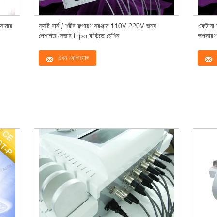
সামার
ফ্যাট বার্ন / শরীর রুপায়ণ সরঞ্জাম 110V 220V জন্য
একটানা 
পেশাগত লেজার Lipo বাড়িতে মেশিন
অপসারণ 
এখন যোগাযোগ