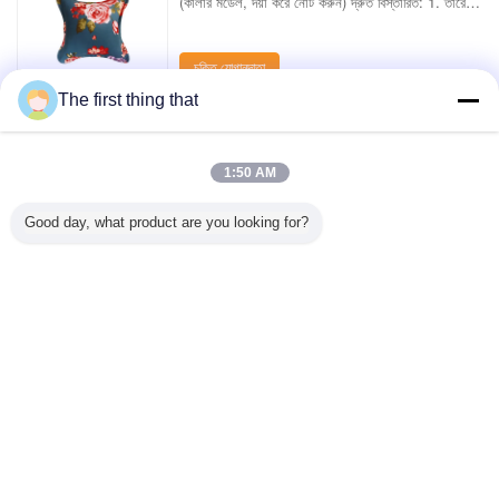
(কালার মডেল, দয়া করে নোট করুন) দ্রুত বিস্তারিত: 1. তারেক:
100% তুলা. 2. তারেক রঙ: গ্রে. 3. মাত্রা: 45 * ...
চুক্তি যোগানদাতা
The first thing that
1 / 3
1:50 AM
সকল পণ্য দেখুন
Good day, what product are you looking for?
আমাদের সাথে যোগাযোগ করুন
Mr. Mark
0086-10-65569770-1234
বাড়ি
|
আমাদের সম্পর্কে
|
আমাদের সাথে যোগাযোগ করুন
ডেস্কটপ দেখুন