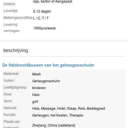
opp, karton of Aangepast
Details:
Levertijd:
5-12 dagen
Betalingscondities:
L / C, T / T
Levering
1000pcs/week
vermogen:
beschrijving
De Halshoofdkussen van het geheugenschuim
Materiaal:
Mesh
Vullen:
Geheugenschuim
Leeftijdsgroep:
kinderen
Deel:
Hals
Vorm:
golf
Gebruik:
Hals, Massage, Hotel, Slaap, Reis, Beddegoed
Functie:
Geheugen, het Koelen, Therapie
Plaats van
Zhejiang, China (vasteland)
herkomst: