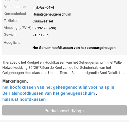
Modelnummer:
myk-Gzt-04wt
Kernmateriaal:
Ruimtegeheugenschuim
Textielstof:
Gaasweefsel
Afmeting (L*W*H):
39*26*7/5 (cm)
Gewicht:
710g±20g
Hoog licht:
Het Schuimhoofdkussen van het contourgeheugen
Therapedic het Koelgel en Hoofdkussen van het Geheugenschuim met Witte
Netwerkdekking 39*26*7/5cm de Koel van de het Schuimhals van het
Gelgeheugen Hoofdkussens UniqueToys in Standaardgrootte Snel Detail: 1. ...
Markeringen:
het hoofdkussen van het geheugenschuim voor halspijn
,
De Halshoofdkussen van het geheugenschuim
,
halsrust hoofdkussen
Productomschrijving >