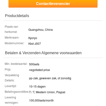
Contactleverancier
Productdetails
Plaats van
Guangzhou, China
herkomst:
Merknaam:
Kyoryo
Modelnummer:
Kbd-J007
Betalen & Verzenden Algemene voorwaarden
Min. bestelaantal:
500sets
Prijs:
negotiated price
Verpakking
pp-zak, geweven zak, of zonodig
Details:
Levertijd:
10-15 dagen
Betalingscondities:
T / T, Western Union, Paypal
Levering
100,000sets/month
vermogen: