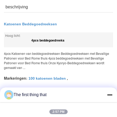
beschrijving
Katoenen Beddegoedreeksen
Hoog licht:
4pcs beddegoedreeks
4pcs Katoenen van beddegoedreeksen Beddegoedreeksen met Bevallige
Patronen voor Bed Rome thuis 4pcs beddegoedreeksen met Bevallige
Patronen voor Bed Rome thuis Onze Kyoryo-Beddegoedreeksen wordt
gemaakt van ...
Markeringen:
,
100 katoenen bladen
,
1000 aantal threadsbladen
The first thing that
het dekbedreeksen van de koningingrootte
2:57 PM
Productomschrijving >