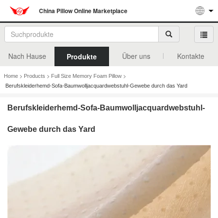
China Pillow Online Marketplace
Nach Hause
Über uns
Kontakte
Produkte
>
>
>
Home
Products
Full Size Memory Foam Pillow
Berufskleiderhemd-Sofa-Baumwolljacquardwebstuhl-Gewebe durch das Yard
Berufskleiderhemd-Sofa-Baumwolljacquardwebstuhl-
Gewebe durch das Yard