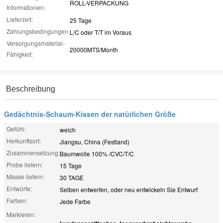
ROLL-VERPACKUNG
Informationen:
Lieferzeit:
25 Tage
Zahlungsbedingungen:
L/C oder T/T im Voraus
Versorgungsmaterial-
20000MTS/Month
Fähigkeit:
Beschreibung
Gedächtnis-Schaum-Kissen der natürlichen Größe
Gefühl:
weich
Herkunftsort:
Jiangsu, China (Festland)
Zusammensetzung:
Baumwolle 100% /CVC/T/C
Probe liefern:
15 Tage
Masse liefern:
30 TAGE
Entwürfe:
Selben entwerfen, oder neu entwickeln Sie Entwurf
Farben:
Jede Farbe
Markieren: