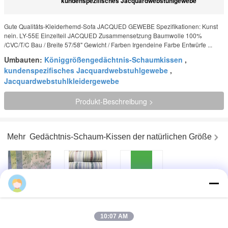
kundenspezifisches Jacquardwebstuhlgewebe
Gute Qualitäts-Kleiderhemd-Sofa JACQUED GEWEBE Spezifikationen: Kunst
nein. LY-55E Einzelteil JACQUED Zusammensetzung Baumwolle 100%
/CVC/T/C Bau / Breite 57/58" Gewicht / Farben Irgendeine Farbe Entwürfe ...
Umbauten:
Königgrößengedächtnis-Schaumkissen
,
kundenspezifisches Jacquardwebstuhlgewebe
,
Jacquardwebstuhlkleidergewebe
Produkt-Beschreibung >
Mehr
Gedächtnis-Schaum-Kissen der natürlichen Größe
The first thing that
Populäres
Schöner
Bequemes
Baumwolljacquardwebstuhl-
dauerhafter
Baumwoll-/Polyester-
Polsterungs-
Jacquardwebstuhl-
einzigartiges
Gewebe-
Stoff-Kissen
Polsterungs-
10:07 AM
Spitzenkleidergewebe
Sunbrella-
Gewebe-
Gewebe im Freien
Ausgangstextilgewebe