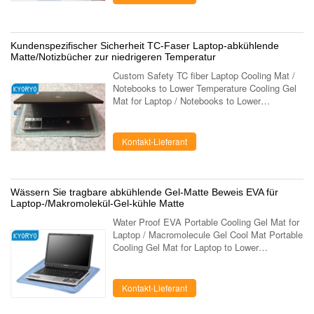
Kundenspezifischer Sicherheit TC-Faser Laptop-abkühlende
Matte/Notizbücher zur niedrigeren Temperatur
Custom Safety TC fiber Laptop Cooling Mat /
Notebooks to Lower Temperature Cooling Gel
Mat for Laptop / Notebooks to Lower
Temperature When Working Kyoryo Cool gel
mat is made up of elastic paddy gels widely
.....
Kontakt-Lieferant
Wässern Sie tragbare abkühlende Gel-Matte Beweis EVA für
Laptop-/Makromolekül-Gel-kühle Matte
Water Proof EVA Portable Cooling Gel Mat for
Laptop / Macromolecule Gel Cool Mat Portable
Cooling Gel Mat for Laptop to Lower
Termpemature in All Season Kyoryo Cool gel
mat is made up of elastic paddy gels ...
Kontakt-Lieferant