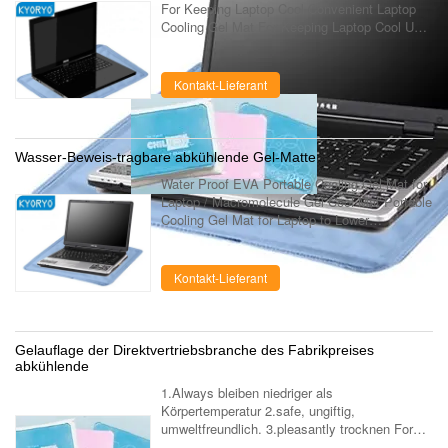
For Keeping Laptop Cool Convenient Laptop
Cooling Gel Mat For Keeping Laptop Cool Use
in Any Place Kyoryo Cool gel mat is made up
of elastic paddy gels widely used in ...
Kontakt-Lieferant
Wasser-Beweis-tragbare abkühlende Gel-Matte
Water Proof EVA Portable Cooling Gel Mat for
Laptop / Macromolecule Gel Cool Mat Portable
Cooling Gel Mat for Laptop to Lower
Termpemature in All Season Kyoryo Cool gel
mat is made up of elastic paddy gels ...
Kontakt-Lieferant
Gelauflage der Direktvertriebsbranche des Fabrikpreises
abkühlende
1.Always bleiben niedriger als
Körpertemperatur 2.safe, ungiftig,
umweltfreundlich. 3.pleasantly trocknen Form.
dur 4.Longer Das Produkt ist eine einzigartige