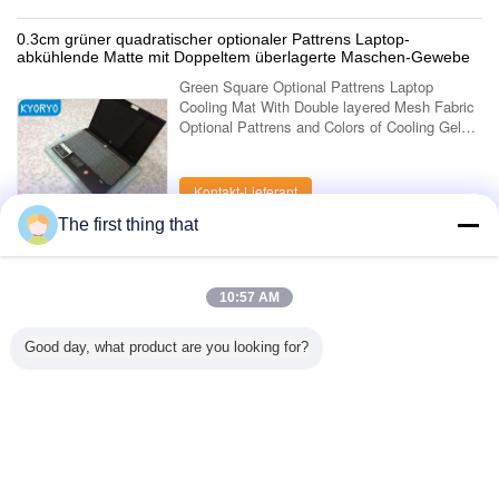
0.3cm grüner quadratischer optionaler Pattrens Laptop-
abkühlende Matte mit Doppeltem überlagerte Maschen-Gewebe
Green Square Optional Pattrens Laptop
Cooling Mat With Double layered Mesh Fabric
Optional Pattrens and Colors of Cooling Gel
Laptop / Notebooks Mat Kyoryo Cool gel mat
is made up of elastic paddy gels widely ....
Kontakt-Lieferant
The first thing that
1 / 3
10:57 AM
Sehen Sie alles Produkte > an;
Good day, what product are you looking for?
Kontakt
Mr. Mark