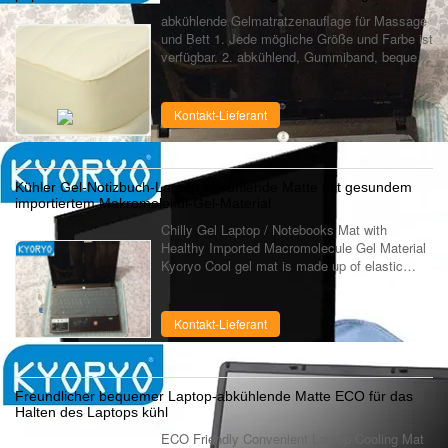
abkühlende Gelmatratzenauflage für Massage
und Bett 1. Jede mögliche Größe und Farbe ist
verfügbar. 2. abkühlend, Gummiband, bequem.
3. niedriger Preis Abkühlende
Gelmatratzenauflagen für Massage und Bett
Abk...
Kontakt-Lieferant
Kühler Gel-Notizbuch-Laptop-abkühlende Matte mit gesundem
importiertem Makromolekül-Gel-Material
Chilly Gel Laptop / Notebooks Mat with
Healthy Imported Macromolecule Gel Material
Kyoryo Cool gel mat is made up of elastic
paddy gels widely used in baby’s
defervescence patch, which is soft and in
good ...
Kontakt-Lieferant
Freundlicher bequemer Laptop-abkühlende Matte ECO für das
Halten des Laptops kühl
ECO Friendly Convenient Laptop Cooling Mat