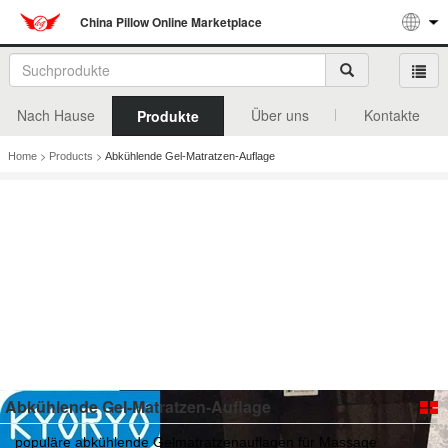
China Pillow Online Marketplace
Nach Hause
Über uns
Kontakte
Produkte
>
>
Home
Products
Abkühlende Gel-Matratzen-Auflage
Abkühlende Gel-Matratzen-Auflage
populäre abkühlende Gelmatratzenauflagen für Massage