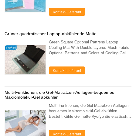
abkühlende Auflage, nur ein Zentimeter stark.
Es ...
Kontakt-Lieferant
Grüner quadratischer Laptop-abkühlende Matte
Green Square Optional Pattrens Laptop
Cooling Mat With Double layered Mesh Fabric
Optional Pattrens and Colors of Cooling Gel
Laptop / Notebooks Mat Kyoryo Cool gel mat
is made up of elastic paddy gels widely ....
Kontakt-Lieferant
Multi-Funktionen, die Gel-Matratzen-Auflagen-bequemes
Makromolekül-Gel abkühlen
Multi-Funktionen, die Gel-Matratzen-Auflagen-
bequemes Makromolekül-Gel abkühlen
Besteht kühle Gelmatte Kyoryo die elastischen
Paddygele, die in Flecken das defervescence
des Babys weit verbreitet sind, der und ...
Kontakt-Lieferant