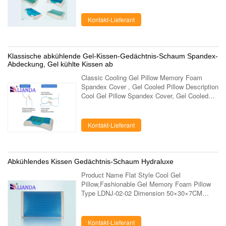
3 Dimensions 60×34×10 cm Foam Density 50
...
Kontakt-Lieferant
Klassische abkühlende Gel-Kissen-Gedächtnis-Schaum Spandex-
Abdeckung, Gel kühlte Kissen ab
Classic Cooling Gel Pillow Memory Foam
Spandex Cover , Gel Cooled Pillow Description
Cool Gel Pillow Spandex Cover, Gel Cooled
Pillow,Classic Cooling Gel Memory Pillow Item
No. LD-031-1 Dimensions 60*34*12/9cm ...
Kontakt-Lieferant
Abkühlendes Kissen Gedächtnis-Schaum Hydraluxe
Product Name Flat Style Cool Gel
Pillow,Fashionable Gel Memory Foam Pillow
Type LDNJ-02-02 Dimension 50×30×7CM
Density 80D Weight Core 1200g Finished
1380g Outer Cover Mesh Fabric + Microfiber
Fabric Core 100% ...
Kontakt-Lieferant