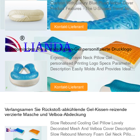
Cushion With Luxury Blue Plush Velour Cover
Product Features - The U-Shaped Travel Neck
Pillow supports you head and neck as your
body weight and temperature creates ...
Kontakt-Lieferant
Ergonomisches Reise-Hals-Kissen-Gel personifizierte Drucklogo
Ergonomic Travel Neck Pillow Gel
personalised Printing Logo Specs Parameter
Description Easily Molds And Provides Ideal
Comfort Conforms Your Head Gel Airplane
Neck Travel Neck Pillow Great For Buses Or
Train ....
Kontakt-Lieferant
Verlangsamen Sie Rückstoß-abkühlende Gel-Kissen-reizende
verzierte Masche und Velboa-Abdeckung
Slow Rebound Cooling Gel Pillow Lovely
Decorated Mesh And Velboa Cover Description
Slow Rebound Memory Foam Gel Neck Pillow,
Lovely Decorated Gel Pillow Item No. LD-037-