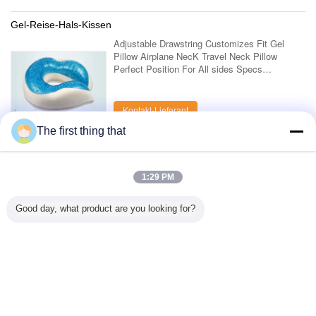
Gel-Reise-Hals-Kissen
Adjustable Drawstring Customizes Fit Gel
Pillow Airplane NecK Travel Neck Pillow
Perfect Position For All sides Specs
Parameter Description Adjustable Drawstring
Customizes Fit Gel Pillow Airplane NecK
Travel ....
Kontakt-Lieferant
The first thing that
1 / 8
1:29 PM
Sehen Sie alles Produkte > an;
Good day, what product are you looking for?
Kontakt
Mr. Mark
0086-10-65569770-1234