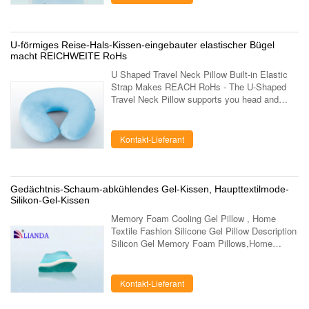
U-förmiges Reise-Hals-Kissen-eingebauter elastischer Bügel
macht REICHWEITE RoHs
U Shaped Travel Neck Pillow Built-in Elastic
Strap Makes REACH RoHs - The U-Shaped
Travel Neck Pillow supports you head and
neck as your body weight and temperature
creates perfect shape for your individual ...
Kontakt-Lieferant
Gedächtnis-Schaum-abkühlendes Gel-Kissen, Haupttextilmode-
Silikon-Gel-Kissen
Memory Foam Cooling Gel Pillow , Home
Textile Fashion Silicone Gel Pillow Description
Silicon Gel Memory Foam Pillows,Home
Textile Fashions International Gel Pillow Item
No. LD-037-3 Dimensions 60×34×10 cm Foam
...
Kontakt-Lieferant