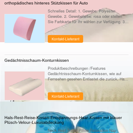
orthopädisches hinteres Stützkissen für Auto
Schnelles Detail: 1. Gewebe: Polyester-
Gewebe. 2. Gewebefarbe: rosa oder stellen
Sie Farbkarte für Ihr wählen zur Verfügung. 3.
Maß: 34*32*10cm oder anderes Maß kann
Gewohnheit. 4. Form: Quadrat, alle mögliche
...
Kontakt-Lieferant
Gedächtnisschaum-Konturnkissen
Produktbeschreibungen /Features
Gedächtnisschaum-Konturnkissen, wie auf
Fernsehen gesehen Entlastet die zurück, Hals-
und Schulterschmerz, die für alle perfekt sind
Schlafenpositionen, -bank, -seite und -magen.
...
Kontakt-Lieferant
Hals-Rest-Reise-Kissen-Entspannungs-Haar-Kissen mit blauer
Plüsch-Velour-Luxusabdeckung
Neck Rest Travel Pillow Relaxation Nap