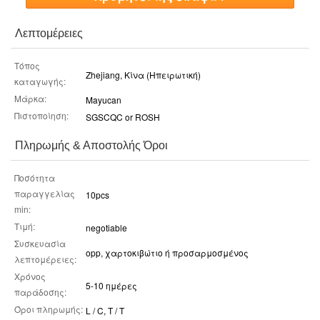
Λεπτομέρειες
Τόπος
Zhejiang, Κίνα (Ηπειρωτική)
καταγωγής:
Μάρκα:
Mayucan
Πιστοποίηση:
SGSCQC or ROSH
Πληρωμής & Αποστολής Όροι
Ποσότητα
παραγγελίας
10pcs
min:
Τιμή:
negotiable
Συσκευασία
opp, χαρτοκιβώτιο ή προσαρμοσμένος
λεπτομέρειες:
Χρόνος
5-10 ημέρες
παράδοσης:
Όροι πληρωμής:
L / C, T / T