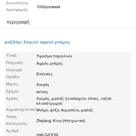
Δυνατότητα
1000pcs/week
προσφοράς:
περιγραφή
μαξιλάρι λαιμών αφρού μνήμης
Υλικό:
Ύφασμα παραλιών
Πλήρωση:
Αφρός μνήμης
Ηλικιακή
Ενήλικες
Ομάδα:
Μέρος:
Λαιμός
Σχήμα:
κοίλος
Χρήση:
Λαιμός, μασάζ, ξενοδοχείο, ύπνος, ταξίδι,
κλινοστρωμνή
Χαρακτηριστικό:
Μνήμη, ψύξη, θεραπεία, μασάζ
Τόπος
Zhejiang, Κίνα (Ηπειρωτική)
καταγωγής:
Αριθμό
myk-Czt-01bl