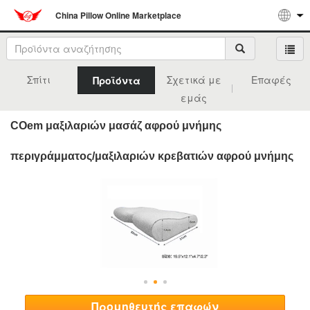
China Pillow Online Marketplace
Σπίτι
Σχετικά με
Επαφές
Προϊόντα
εμάς
COem μαξιλαριών μασάζ αφρού μνήμης
περιγράμματος/μαξιλαριών κρεβατιών αφρού μνήμης
Προμηθευτής επαφών