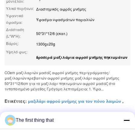
μοντέλου:
Υλικό πυρήνων:
Διαστημικός αφρός μνήμης
Υφαντικό
Ύφασμα υφασμάτων παραλιών
ύφασμα:
Διάσταση
50*31*12/6 (εκατ.)
(L*W*H):
Βάρος:
1300g±20g
Υψηλό φως:
δροσερά μαξιλάρια αφρού μνήμης πηκτωμάτων
COem μαξιλαριών μασάζ αφρού μνήμης περιγράμματος/
μαξιλαριών κρεβατιών αφρού μνήμης μαξιλάρι αφρού μνήμης
50*31*12/6cm για το μαξιλάρι πηκτωμάτων αφρού μασάζ στο
τυποποιημένο μέγεθος Γρήγορη λεπτομέρεια: 1. Ύφα...
Ετικέττες:
,
μαξιλάρι αφρού μνήμης για τον πόνο λαιμών
,
Μαξιλάρι λαιμών αφρού μνήμης
The first thing that
μαξιλάρι υπολοίπου λαιμών