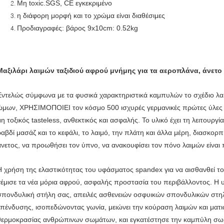
Μη toxic.SGS, CE εγκεκριμένο
η διάφορη μορφή και το χρώμα είναι διαθέσιμες
Προδιαγραφές: βάρος 9x10cm: 0.52kg
Μαξιλάρι λαιμών ταξιδιού αφρού μνήμης για τα αεροπλάνα, άνετο 
Εντελώς σύμφωνα με τα φυσικά χαρακτηριστικά καμπυλών το σχέδιο λ
ώμων, ΧΡΗΣΙΜΟΠΟΙΕΙ τον κόσμο 500 ισχυρές γερμανικές πρώτες ύλες
μη τοξικός tasteless, ανθεκτικός και ασφαλής. Το υλικό έχει τη λειτουργ
ραβδί μασάζ και το κεφάλι, το λαιμό, την πλάτη και άλλα μέρη, διασκορπ
άνετος, να προωθήσει τον ύπνο, να ανακουφίσει τον πόνο λαιμών είναι
Η χρήση της ελαστικότητας του υφάσματος spandex για να αισθανθεί τ
γέμισε τα νέα μόρια αφρού, ασφαλής προστασία του περιβάλλοντος. Η 
σπονδυλική στήλη σας, απειλές ασθενειών οσφυικών σπονδυλικών στηλ
επένδυσης, ισοπεδώνοντας γωνία, μειώνει την κούραση λαιμών και ματιώ
θερμοκρασίας ανθρώπινων σωμάτων, και εγκατέστησε την καμπύλη σωμ