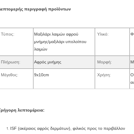
Λεπτομερής περιγραφή προϊόντων
Τύπος:
Μαξιλάρι λαιμών αφρού
Υλικό:
Φ
μνήμης/μαξιλάρι υπολοίπου
λαιμών
Πλήρωση:
Αφρός μνήμης
Μορφή:
Μ
Μέγεθος:
9x10cm
Χρήση:
Ο
α
Γρήγορη λεπτομέρεια:
ISF (ακέραιος αφρός δερμάτων), φιλικός προς το περιβάλλον