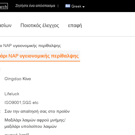
Ζητήστε ένα απόσπασμα
|
Greek
arch
ασίων
Ποιοτικός έλεγχος
επαφή
άρι NAP υγειονομικής περίθαλψης
ιλάρι NAP υγειονομικής περίθαλψης
:
Qingdao Κίνα
Lifeluck
ISO9001;SGS etc
:
Σαν την απαίτησή σας στο προϊόν
Μαξιλάρι λαιμών αφρού μνήμης/
μαξιλάρι υπολοίπου λαιμών
φυσικό λατέξ