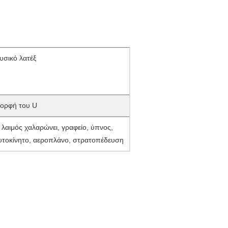
υσικό λατέξ
ορφή του U
 λαιμός χαλαρώνει, γραφείο, ύπνος,
υτοκίνητο, αεροπλάνο, στρατοπέδευση