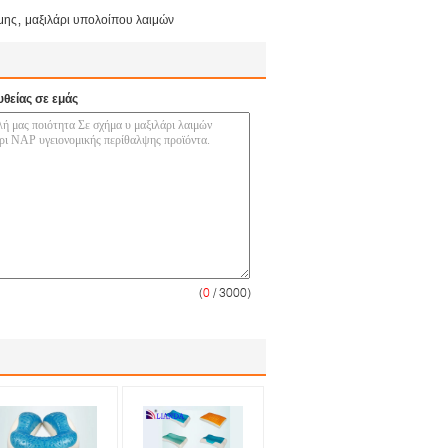
,
μης
μαξιλάρι υπολοίπου λαιμών
υθείας σε εμάς
(
0
/ 3000)