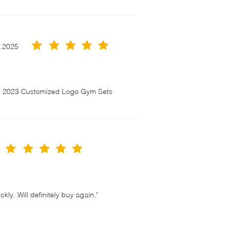
3.2025
en 2023 Customized Logo Gym Sets
ly. Will definitely buy again."