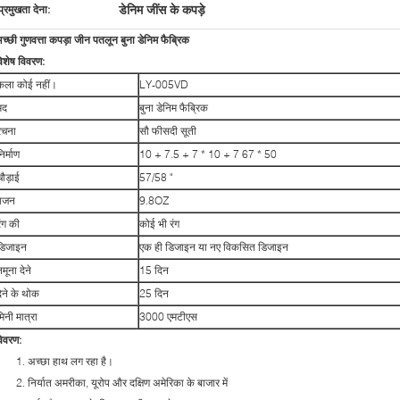
डेनिम जींस के कपड़े
प्रमुखता देना:
च्छी गुणवत्ता कपड़ा जीन पतलून बुना डेनिम फैब्रिक
िशेष विवरण:
कला कोई नहीं।
LY-005VD
मद
बुना डेनिम फैब्रिक
रचना
सौ फीसदी सूती
िर्माण
10 + 7.5 + 7 * 10 + 7 67 * 50
चौड़ाई
57/58 "
वजन
9.8OZ
रंग की
कोई भी रंग
डिजाइन
एक ही डिजाइन या नए विकसित डिजाइन
मूना देने
15 दिन
देने के थोक
25 दिन
मिनी मात्रा
3000 एमटीएस
िवरण:
1. अच्छा हाथ लग रहा है।
2. निर्यात अमरीका, यूरोप और दक्षिण अमेरिका के बाजार में