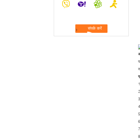
अ
प
स
प
1
2
3
4
5
6
7
8