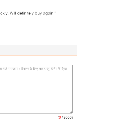
ly. Will definitely buy again."
(
0
/ 3000)