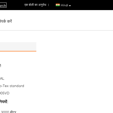
एक बोली का अनुरोध
|
Hindi
arch
पर्क करें
ौ
AL
o-Tex standard
005VD
ियमों:
3000 मीटर