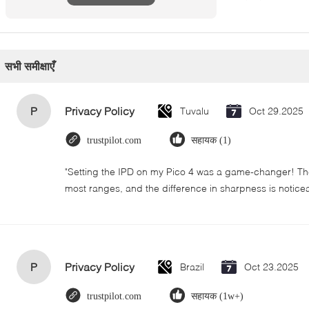
सभी समीक्षाएँ
P
Privacy Policy
Tuvalu
Oct 29.2025
trustpilot.com
सहायक (1)
"Setting the IPD on my Pico 4 was a game-changer! The
most ranges, and the difference in sharpness is notice
P
Privacy Policy
Brazil
Oct 23.2025
trustpilot.com
सहायक (1w+)