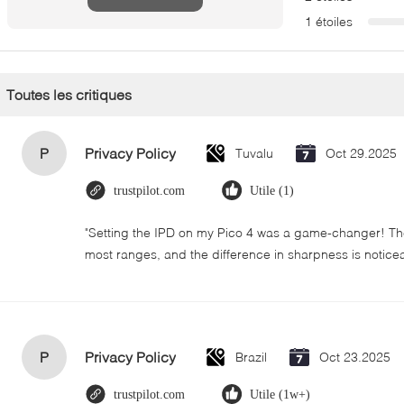
1 étoiles
Toutes les critiques
P
Privacy Policy
Tuvalu
Oct 29.2025
trustpilot.com
Utile (1)
"Setting the IPD on my Pico 4 was a game-changer! The
most ranges, and the difference in sharpness is notice
P
Privacy Policy
Brazil
Oct 23.2025
trustpilot.com
Utile (1w+)