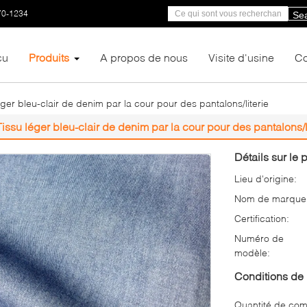
70-1234
Se
çu
Produits
A propos de nous
Visite d'usine
Co
éger bleu-clair de denim par la cour pour des pantalons/literie
Tissu léger bleu-clair de denim par la cour pour des pantalons/l
Détails sur le p
Lieu d'origine:
Nom de marque
Certification:
Numéro de
modèle:
Conditions de 
Quantité de co