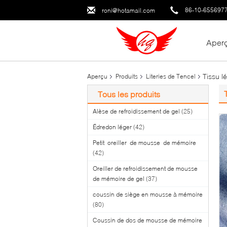
86-10-655697
roni@hotamail.com
Aper
Tissu l
Aperçu
Produits
Literies de Tencel
Tous les produits
Alèse de refroidissement de gel
(25)
Édredon léger
(42)
Petit oreiller de mousse de mémoire
(42)
Oreiller de refroidissement de mousse
de mémoire de gel
(37)
coussin de siège en mousse à mémoire
(80)
Coussin de dos de mousse de mémoire