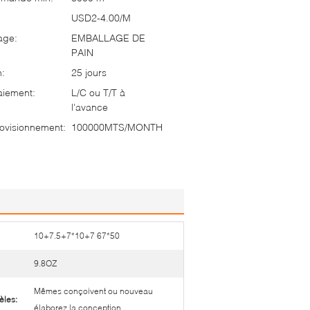
USD2-4.00/M
age:
EMBALLAGE DE
PAIN
n:
25 jours
aiement:
L/C ou T/T à
l'avance
ovisionnement:
100000MTS/MONTH
10+7.5+7*10+7 67*50
9.8OZ
Mêmes conçoivent ou nouveau
èles:
élaborez la conception