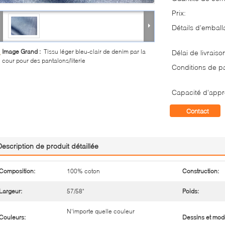
Prix:
Détails d'emball
Image Grand :
Tissu léger bleu-clair de denim par la
Délai de livraiso
cour pour des pantalons/literie
Conditions de p
Capacité d'appr
Contact
Description de produit détaillée
Composition:
100% coton
Construction:
Largeur:
57/58"
Poids:
N'importe quelle couleur
Couleurs:
Dessins et mod