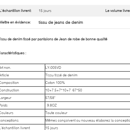
L'échantillon livrent:
15 jours
Le volume livre
tissu de jeans de denim
Mettre en évidence:
issu de denim tissé par pantalons de Jean de robe de bonne qualité
aractéristiques :
Art non.
LY-005VD
Article
Tissu tissé de denim
Composition
Coton 100%
Construction
10+7.5+7*10+7 67*50
Largeur
57/58"
Poids
9.8OZ
Couleurs
Toute couleur
conceptions
Mêmes conçoivent ou nouveau élaborez la concepti
L'échantillon livrent
15 jours