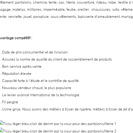
êtement, pantalons, chemise, tente, sac, literie, couverture, rideau, robe, textile à 
agage, matelas, militaires, imperméable, feutre, oreiller, chaussures, sofa, vêtem
ente, serviette, jouet, parapluie, sous-vêtements, tapisserie d'ameublement, maria
vantage compétitif :
. Date de prix concurrentiel et de livraison
. Assurez la norme de qualité du client de rassemblement de produits
. Bon service après-vente
. Réputation élevée
. Capacité forte à l'étude et le contrôle de qualité.
. Nouveau vendeur chaud, le plus populaire
. Le levier avancé international de la technologie.
. Fil peigné
. Usine grise. Nous avons des métiers à tisser de rapière, métiers à tisser de jet d