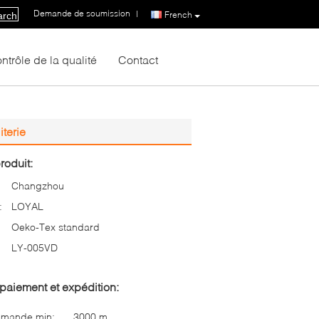
Demande de soumission
|
French
arch
ntrôle de la qualité
Contact
iterie
roduit:
Changzhou
:
LOYAL
Oeko-Tex standard
LY-005VD
paiement et expédition:
mmande min:
3000 m