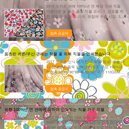
2015 뜨거운 판매 100%년 면 복장 인쇄 직물
아름다운 꽃 좋은 품질 직물 묘사: 1. 상표를 위
한 특별히 공급. 2. 미국, 유럽에 수출 시장. 3.
우리 공장은 10 년에는, 그것에 아주 큰 경험이
있다 생성한 이 계속 품목 이상의입니다. 4. 우
리 공장에는 ...
접촉 공급자
움츠린 커튼/우산 관례는 직물 꽃 의복 직물을 인쇄했습니다
2017 뜨거운 신식 베개 인쇄 직물 명세: 예술 아
니. LY-89AF 품목 인쇄 코듀로이 구성 100%년
P 건축 60*60 90*88 폭 53/54" 무게 110GSM
색깔 어떤 색깔 디자인 동일은 디자인합니다 또
는 새로운 디자인을 개발하십시오 표본은 배달
합니다 ...
접촉 공급자
유행 100%년 면 관례에 의하여 인쇄되는 직물 가구 직물
부대 100%년 면 인쇄 직물 명세: 예술 아니. LY-
88AF 품목 인쇄 구성 100%년 면 건축 60*60
90*88 폭 57/58" 무게 68GSM 색깔 어떤 색깔