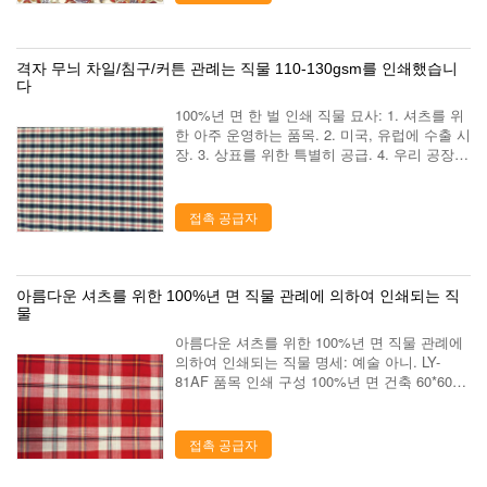
격자 무늬 차일/침구/커튼 관례는 직물 110-130gsm를 인쇄했습니
다
100%년 면 한 벌 인쇄 직물 묘사: 1. 셔츠를 위
한 아주 운영하는 품목. 2. 미국, 유럽에 수출 시
장. 3. 상표를 위한 특별히 공급. 4. 우리 공장은
10 년에는, 그것에 아주 큰 경험이 있다 생성한
이 계속 품목 이상의입니다. 5. 손 느낌은 아주
좋습니...
접촉 공급자
아름다운 셔츠를 위한 100%년 면 직물 관례에 의하여 인쇄되는 직
물
아름다운 셔츠를 위한 100%년 면 직물 관례에
의하여 인쇄되는 직물 명세: 예술 아니. LY-
81AF 품목 인쇄 구성 100%년 면 건축 60*60
90*88 폭 57/8" 무게 105GSM 색깔 어떤 색깔
디자인 동일은 디자인합니다 또는 새로운 디자
인을 개발하십시...
접촉 공급자