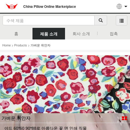
China Pillow Online Marketplace
홈
회사 소개
접촉
제품 소개
>
>
Home
Products
가벼운 위안자
가벼운 위안자
야드 60*60 90*88로 아름다운 꽃 면 인쇄 직물