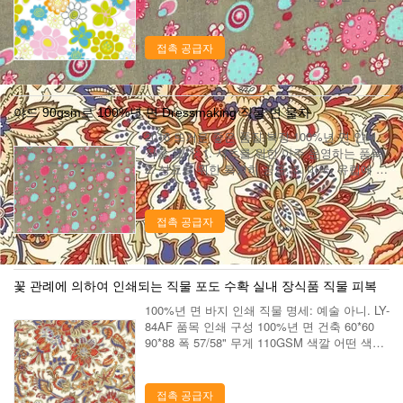
디자인 동일은 디자인합니다 또는 새로운 디자
인을 개발하십시오 견본은 배달합니다 15 일 부
피는 배...
접촉 공급자
야드 90gsm로 100%년 면 Dressmaking 직물 면 물자
2016 뜨거운 좋은 품질 복장 100%년 면 인쇄
직물 묘사: 1. 셔츠를 위한 아주 운영하는 품목.
2. 상표를 위한 특별히 공급. 3. 미국, 유럽에 수
출 시장. 4. 우리 공장에는 이 털실에 의하여 염
색된 본 코듀로이를 위한 디자인 그리고 색깔의
다른 종류가 ...
접촉 공급자
꽃 관례에 의하여 인쇄되는 직물 포도 수확 실내 장식품 직물 피복
100%년 면 바지 인쇄 직물 명세: 예술 아니. LY-
84AF 품목 인쇄 구성 100%년 면 건축 60*60
90*88 폭 57/58" 무게 110GSM 색깔 어떤 색깔
디자인 동일은 디자인합니다 또는 새로운 디자
인을 개발하십시오 견본은 배달합니다 15 일 부
피는 ...
접촉 공급자