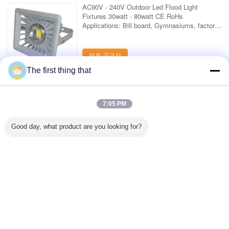
AC90V - 240V Outdoor Led Flood Light
Fixtures 30watt - 80watt CE RoHs
Applications: Bill board, Gymnasiums, factory
space, garden design, hotels, ...
접촉 공급자
The first thing that
1 / 5
7:05 PM
모든 제품 >를 전망하십시오;
Good day, what product are you looking for?
연락처
Mr. Mark
0086-10-65569770-1234