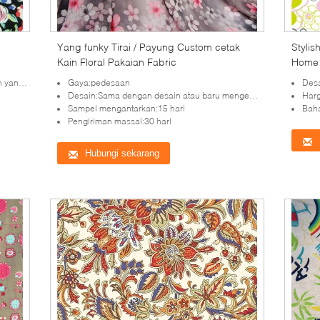
Yang funky Tirai / Payung Custom cetak
Styli
Kain Floral Pakaian Fabric
Home 
bangkan
Gaya:pedesaan
Desai
Desain:Sama dengan desain atau baru mengembangkan desain
Harg
Sampel mengantarkan:15 hari
Bah
Pengiriman massal:30 hari
Hubungi sekarang