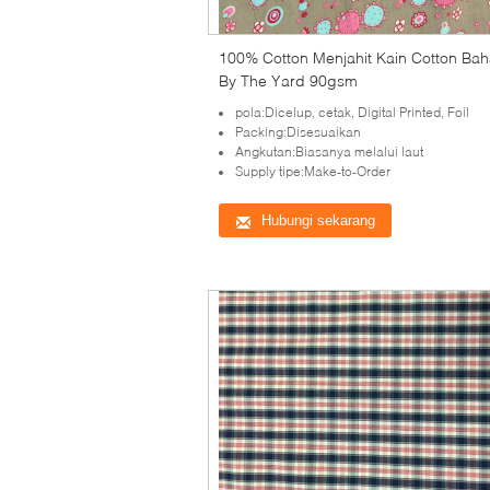
100% Cotton Menjahit Kain Cotton Ba
By The Yard 90gsm
pola:Dicelup, cetak, Digital Printed, Foil
Packing:Disesuaikan
Angkutan:Biasanya melalui laut
Supply tipe:Make-to-Order
Hubungi sekarang