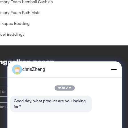
mory Foam Kembali Cushion
mory Foam Bath Mats
t kapas Bedding
ncel Beddings
nggalkan pesan
chrisZheng
9:38 AM
Good day, what product are you looking 
for?