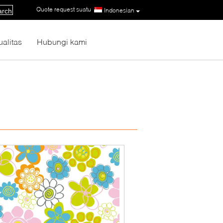
Quote request suatu
|
Indonesian
arch
ualitas
Hubungi kami