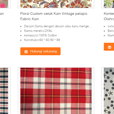
han
Floral Custom cetak Kain Vintage pelapis
Kontem
Fabric Kain
Olahr
Cotto
Desain:Sama dengan desain atau baru mengembangkan desain
colo
Nama merek:LOYAL
Bah
komposisi:100% Cotton
Nama
Konstruksi:60 * 60 90 * 88
Hubungi sekarang