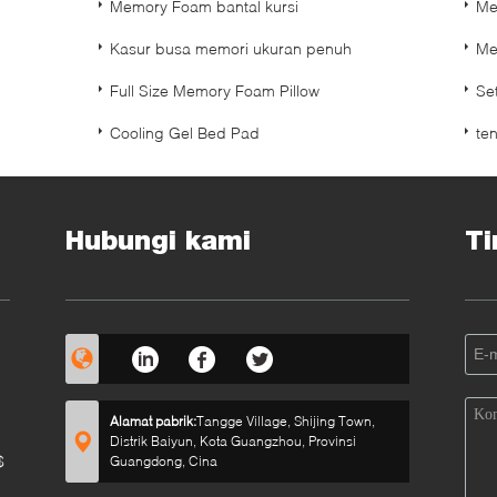
Memory Foam bantal kursi
Me
Kasur busa memori ukuran penuh
Me
Full Size Memory Foam Pillow
Se
Cooling Gel Bed Pad
te
Hubungi kami
Ti
Alamat pabrik:
Tangge Village, Shijing Town,
Distrik Baiyun, Kota Guangzhou, Provinsi
$
Guangdong, Cina