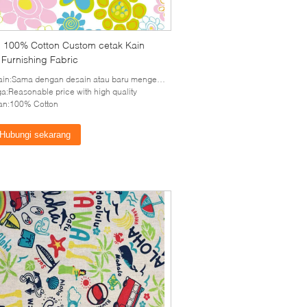
sh 100% Cotton Custom cetak Kain
Furnishing Fabric
n:Sama dengan desain atau baru mengembangkan desain
a:Reasonable price with high quality
an:100% Cotton
Hubungi sekarang