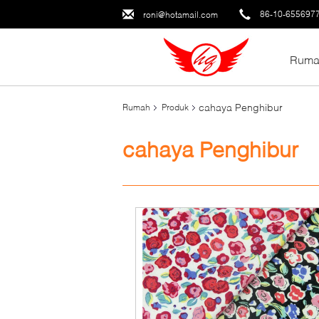
86-10-655697
roni@hotamail.com
Ruma
cahaya Penghibur
Rumah
Produk
cahaya Penghibur