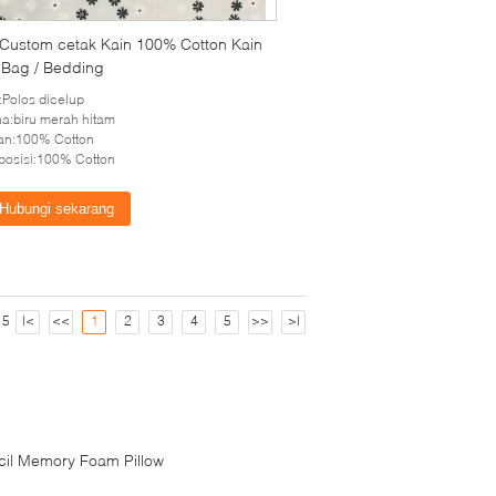
l Custom cetak Kain 100% Cotton Kain
 Bag / Bedding
:Polos dicelup
a:biru merah hitam
an:100% Cotton
osisi:100% Cotton
Hubungi sekarang
 5
|<
<<
1
2
3
4
5
>>
>|
cil Memory Foam Pillow