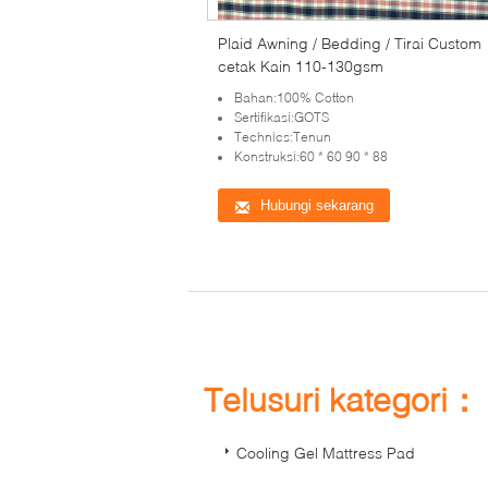
Plaid Awning / Bedding / Tirai Custom
cetak Kain 110-130gsm
Bahan:100% Cotton
Sertifikasi:GOTS
Technics:Tenun
Konstruksi:60 * 60 90 * 88
Hubungi sekarang
Telusuri kategori：
Cooling Gel Mattress Pad