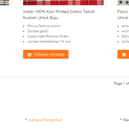
Indah 100% Kain Printed Cotton Tekstil
Flora
Kustom Untuk Baju
Untuk
Warna:Semua warna
pola
Sampel:gratis
warn
Supply tipe:Make-to-Order
Bah
sampel memberikan:15 hari
komp
Hubungi sekarang
Page 1 of
cahaya Penghibur
Ke