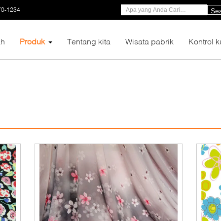
70-1234
Se
h
Produk
Tentang kita
Wisata pabrik
Kontrol k