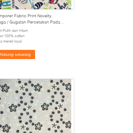
porer Fabric Print Novelty,
aga / Gugatan Percetakan Pada
n Fabric
rr:Putih dan hitam
an:100% cotton
 merek:loyal
Hubungi sekarang