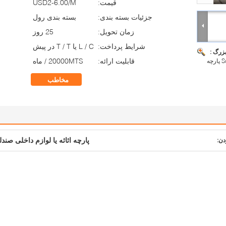
قیمت:
USD2-6.00/M
جزئیات بسته بندی:
بسته بندی رول
زمان تحویل:
25 روز
شرایط پرداخت:
L / C یا T / T در پیش
بزرگ :
قابلیت ارائه:
20000MTS / ماه
مخاطب
پارچه اثاثه یا لوازم داخلی صند
دن: