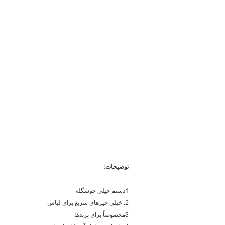
توضیحات:
1دستم خيلي خوشگله
2. خيلي چيزهاي سريع براي لباس
3مخصوصاً براي برندها