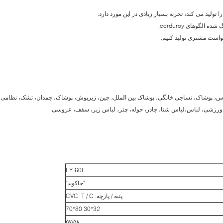
اس، پوشاک، نساجی خانگی، پوشاک بین الملل، جین، زیرپوش، پوشاک، چمدان، تشک، نظامی،
س ورزشی، لباس،لباس شنا، چادر، حوله، چتر، لباس زیر، سقف، عروسی
LY-60E
"جاکوید"
پنبه / پارچه. CVC. T / C
32*30 80*70
۵۷/۵۸