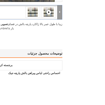
زیبا با طول عمر بالا ژاکارد پارچه بالش در فضای
تصویر 
باز Sunbrella پارچه
توضیحات محصول جزئیات
برجسته کر
احساس راحتی لباس پیراهن بالش پارچه جیک