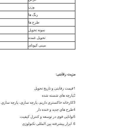
وزن
رنگ ها
طرح ها
نمونه تحویل
تحویل عمده
مینی کیوتای
مزیت رقابتی:
1قیمت رقابتی و تاریخ تحویل
2پارچه های شسته شده
3کارخانه خاکستري داريم، پارچه سازي، پارچه سازي هوا، ماشين بافتن جاکارد
4طرح هاي جديد و خنده دار
5توانایی قوی در توسعه و کنترل کیفیت.
6. ابزار پیشرفته بین المللی تکنولوژی