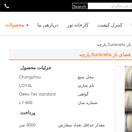
Search
کنترل کیفیت
کارخانه تور
دربارهی ما
محصولات
ارچه
Sunbrel پارچه
جزئیات محصول:
محل منبع:
Changzhou
نام تجاری:
LOYAL
گواهی:
Oeko-Tex standard
شماره مدل:
LY-60E
پرداخت:
مقدار حداقل تعداد سفارش:
3000 متر