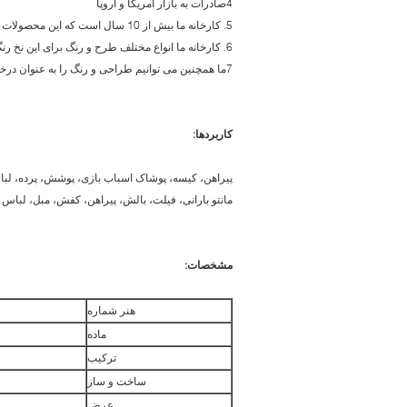
4صادرات به بازار آمریکا و اروپا
5. کارخانه ما بیش از 10 سال است که این محصولات را تولید می کند، تجربه بسیار زیادی در این مورد دارد.
6. کارخانه ما انواع مختلف طرح و رنگ برای این نخ رنگ شده الگوهای corduroy.
7ما همچنین می توانیم طراحی و رنگ را به عنوان درخواست مشتری تولید کنیم.
کاربردها:
پیراهن، کیسه، پوشاک اسباب بازی، پوشش، پرده، لب
مانتو بارانی، فیلت، بالش، پیراهن، کفش، مبل، لبا
مشخصات:
هنر شماره
ماده
ترکیب
ساخت و ساز
عرض