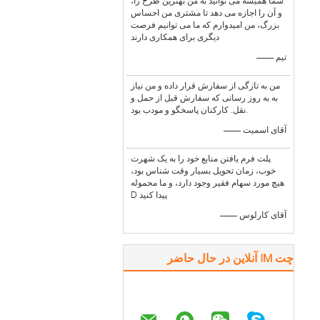
شما همیشه می توانید به من بهترین طرح را،
و آن را اجازه می دهد تا مشتری من احساس
بزرگ، من امیدوارم که ما می توانیم فرصت
دیگری برای همکاری دارند
—— تیم
من به تازگی از سفارش قرار داده و من نیاز
به به روز رسانی که سفارش قبل از حمل و
نقل. کارکنان پاسخگو و مودب بود.
—— آقای اسمیت
پلت فرم یافتن منابع خود را به یک شهرت
خوب، زمان تحویل بسیار وقت شناس بود،
هیچ مورد سهام فقیر وجود دارد، و ما محموله
D پیدا کنید
—— آقای کارلوس
چت IM آنلاین در حال حاضر