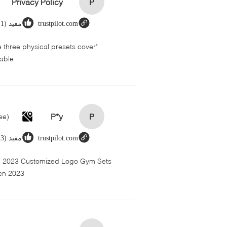
Privacy Policy
P
trustpilot.com
مفید (1)
 three physical presets cover
able.
P*y
P
trustpilot.com
مفید (123)
en 2023 Customized Logo Gym Sets
en 2023@