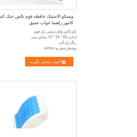
ویسکو الاستیک حافظه فوم بالش خنک کنن
کانتور راهنما خواب عمیق
نام:بالش های تزئینی ژل فوم
اندازه:60 * 34 * 10 سانتی متر
رنگ ژل:آبی
پوشش:مش و velboa
اکنون تماس بگیرید