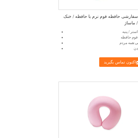
 سفارشی حافظه فوم نرم با حافظه / خنک
/ ماساژ
ستر / پنبه
فوم حافظه
ی:همه مردم
دن
اکنون تماس بگیرید