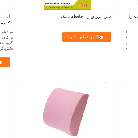
ده ژل
سرد تزریق ژل حافظه تشک
آبی /
کننده 
مواد:پلی ا
اکنون تماس بگیرید
پر كردن:
گروه سن
بخش:گر