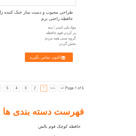
طراحی محبوب و دست ساز خنک کننده ژل
حافظه راحتی نرم
مواد:پلی استر / پنبه
پر كردن:فوم حافظه
گروه سنی:همه مردم
بخش:گردن
اکنون تماس بگیرید
>
5
4
3
2
1
<<
|<
Page 1 of 5
فهرست دسته بندی ها
حافظه کوچک فوم بالش