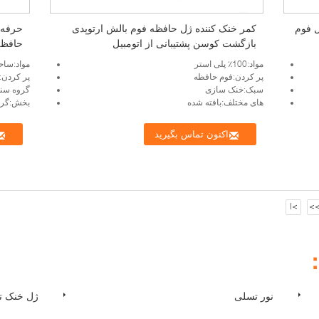
 فوم
کمر خنک کننده ژل حافظه فوم بالش ارتوپدی
بازگشت کوسن پشتیبانی از اتومبیل
حافظه
مواد:100٪ پلی استر
مواد:ساح
پر كردن:فوم حافظه
پر كردن:
سبک:خنک سازی
گروه سنی
های مختلف:بافته شده
بخش:گرد
اکنون تماس بگیرید
>|
>
：
نور تسلی
ژل خنک ت