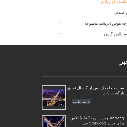
افظه فوم بالش
 صندلی
ارچه هوس ابریشم مجموعه
م بالش گردن
بر
سیاست املاک پس از 7 سال تعلیق
بازگشت دارد
ادامه مطلب
Anbang چین را رها 14B $ تلاش
برای خرید Starwood شد