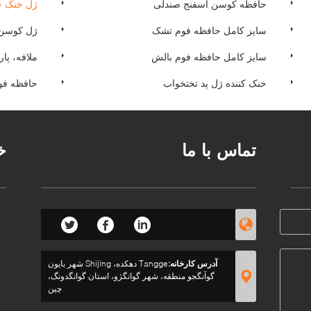
حافظه کوسن اسفنج صندلی
ژل خنک ح
سایز کامل حافظه فوم تشک
ژل کوسن
سایز کامل حافظه فوم بالش
ملافه، پ
خنک کننده ژل پد تختخواب
حافظه فو
تماس با ما
خ
آدرس کارخانه:
Tangge دهکده، Shijing شهر بایون
گوآنگجو منطقه، شهر گوانگژو، استان گوانگدونگ،
چین