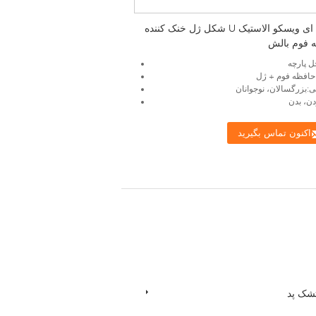
حرفه ای ویسکو الاستیک U شکل ژل خنک کننده
 فوم بالش
ل پارچه
حافظه فوم + ژل
:بزرگسالان، نوجوانان
ن، بدن
اکنون تماس بگیرید
شک پد