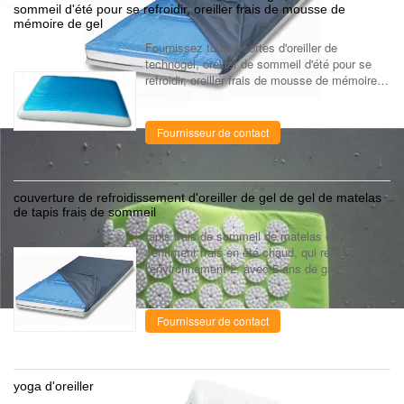
sommeil d'été pour se refroidir, oreiller frais de mousse de
mémoire de gel
Fournissez toutes sortes d'oreiller de
technogel, oreiller de sommeil d'été pour se
refroidir, oreiller frais de mousse de mémoire
de gelAvantages :1.More que 10 ans a
éprouvé le fabricant dans le domaine d...
Fournisseur de contact
couverture de refroidissement d'oreiller de gel de gel de matelas
de tapis frais de sommeil
tapis frais de sommeil de matelas de gel : 1,
sentiment frais en été chaud, qui respecte
l'environnement 2, avec 5 ans de garantie. 3,
prix inférieur ------------------------------Tapis de
refroidissement sup...
Fournisseur de contact
yoga d'oreiller