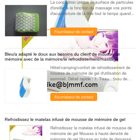
La conception unique de surface de particules
d'oreiller a la fonction du massage vos points
d'acuponcture de la tête tout le temps quand
vous dormez. Par les particules le massage
peut accélérer la circulation ...
Fournisseur de contact
Bleu/a adapté le doux aux besoins du client de mousse de
mémoire avec de la mémoire/le refroidissement/massage
Hôtel/camping/confort de refroidissement de
mousse de mémoire de gel d'utilisation de
sommeil. Détail rapide : 1. Tissu : tissu de
velours. 2. Couleur de tissu : Tissu bleu de
velours. 3. Dimension : 32*23...
Fournisseur de contact
Refroidissez le matelas infusé de mousse de mémoire de gel
Refroidissez le matelas infusé de mousse de
mémoire de gel Mousse à haute densité de
mémoire de gel Housse en toile de damassé