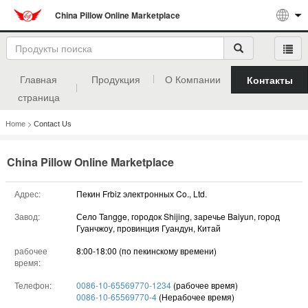
China Pillow Online Marketplace
Главная
Продукция
О Компании
Контакты
страница
>
Home
Contact Us
China Pillow Online Marketplace
Адрес:
Пекин Frbiz электронных Co., Ltd.
Завод:
Село Tangge, городок Shijing, заречье Baiyun, город
Гуанчжоу, провинция Гуандун, Китай
рабочее
8:00-18:00 (по пекинскому времени)
время:
Телефон:
0086-10-65569770-1234
(рабочее время)
0086-10-65569770-4
(Нерабочее время)