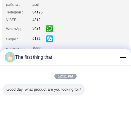
работа :
asdf
Телефон :
34125
VIBER :
4312
3421
WhatsApp :
5132
Skype :
fdagg
WeChat :
The first thing that
Yahoo :
4321455
ЦЕЛЬ :
4312
ICQ :
4321
12:11 PM
Электронная
fdag@uu.com
почта :
Good day, what product are you looking for?
контактные данные
Mr. Mark