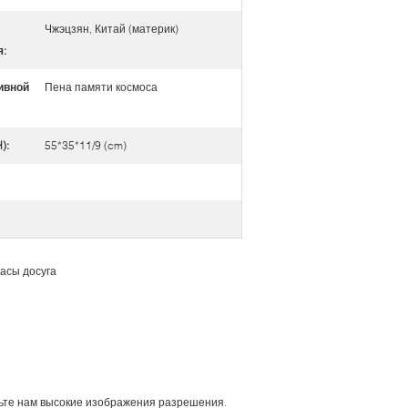
Чжэцзян, Китай (материк)
я:
ивной
Пена памяти космоса
):
55*35*11/9 (cm)
асы досуга
чьте нам высокие изображения разрешения.