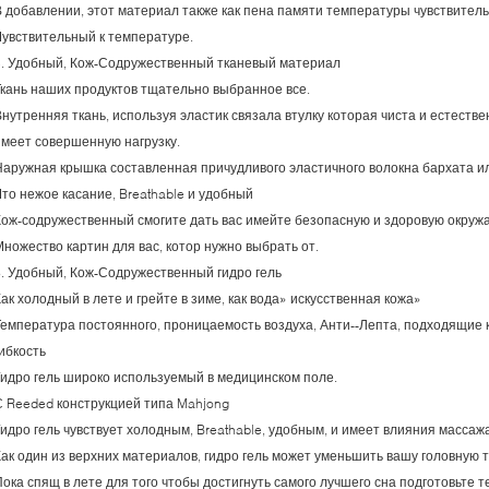
В добавлении, этот материал также как пена памяти температуры чувствитель
Чувствительный к температуре.
5. Удобный, Кож-Содружественный тканевый материал
Ткань наших продуктов тщательно выбранное все.
нутренняя ткань, используя эластик связала втулку которая чиста и естествен
имеет совершенную нагрузку.
Наружная крышка составленная причудливого эластичного волокна бархата и
Что нежое касание, Breathable и удобный
Кож-содружественный смогите дать вас имейте безопасную и здоровую окруж
Множество картин для вас, котор нужно выбрать от.
6. Удобный, Кож-Содружественный гидро гель
ак холодный в лете и грейте в зиме, как вода» искусственная кожа»
Температура постоянного, проницаемость воздуха, Анти--Лепта, подходящие 
ибкость
Гидро гель широко используемый в медицинском поле.
С Reeded конструкцией типа Mahjong
Гидро гель чувствует холодным, Breathable, удобным, и имеет влияния массажа
Как один из верхних материалов, гидро гель может уменьшить вашу головную 
ока спящ в лете для того чтобы достигнуть самого лучшего сна подготовьте т