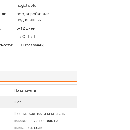
negotiable
али:
opp, коробка или
подгонянный
:
5-12 дней
:
L / C, T / T
бности:
1000pcs/week
Пена памяти
Шея
Шея, массаж, гостиница, спать,
перемещение, постельные
принадлежности