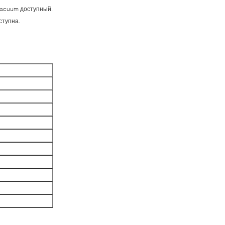
.vacuum доступный.
ступна.