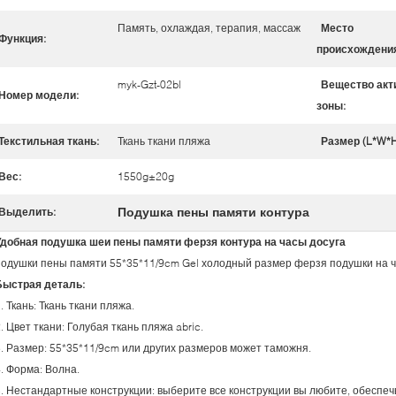
Память, охлаждая, терапия, массаж
Место
Функция:
происхождени
myk-Gzt-02bl
Вещество акт
Номер модели:
зоны:
Текстильная ткань:
Ткань ткани пляжа
Размер (L*W*H
Вес:
1550g±20g
Подушка пены памяти контура
Выделить:
Удобная подушка шеи пены памяти ферзя контура на часы досуга
подушки пены памяти 55*35*11/9cm Gel холодный размер ферзя подушки на ч
Быстрая деталь:
. Ткань: Ткань ткани пляжа.
. Цвет ткани: Голубая ткань пляжа abric.
3. Размер: 55*35*11/9cm или других размеров может таможня.
. Форма: Волна.
5. Нестандартные конструкции: выберите все конструкции вы любите, обеспе