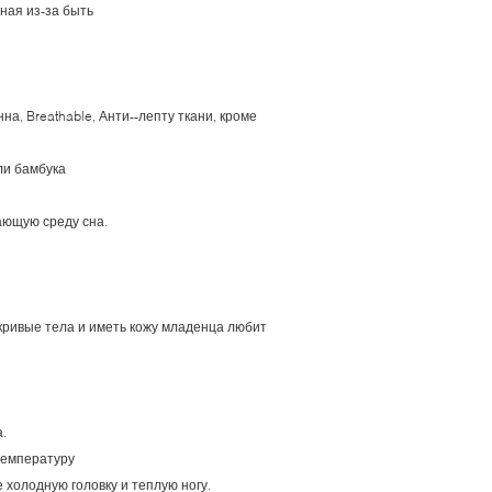
ная из-за быть
на, Breathable, Анти--лепту ткани, кроме
ли бамбука
ающую среду сна.
кривые тела и иметь кожу младенца любит
.
температуру
е холодную головку и теплую ногу.