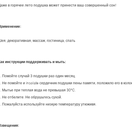
Даже в горячее лето подушка может принести ваш совершенный сон!
Применение:
Шея, декоративная, массаж, гостиница, спать
Как инструкции поддерживать и мыть:
1. Помойте случай 3 подушки раз один месяц.
2. Не помойте и insolate сердечник подушки пены памяти, положило его в кол
3. Мытье при теплая вода не превышая 30°C.
. Не отбелите. Не обрушьтесь сухой.
5. Пожалуйста используйте низкую температуру утюживя.
Извещения: