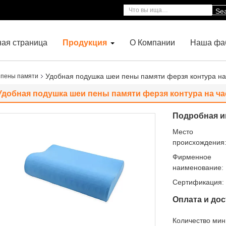
Se
ная страница
Продукция
О Компании
Наша фа
Удобная подушка шеи пены памяти ферзя контура на
 пены памяти
Удобная подушка шеи пены памяти ферзя контура на ча
Подробная и
Место
происхождения
Фирменное
наименование:
Сертификация:
Оплата и дос
Количество мин 