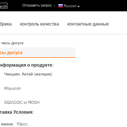
Отправить запрос
|
Russian
arch
брика
контроль качества
контактные данные
 часы досуга
сы досуга
нформация о продукте:
Чжэцзян, Китай (материк)
:
Mayucan
SGS\CQC or ROSH
тавка Условия:
заказа:
10pcs