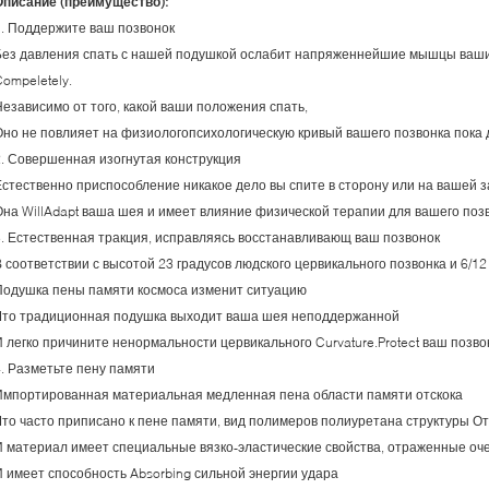
Описание (преимущество):
1. Поддержите ваш позвонок
Без давления спать с нашей подушкой ослабит напряженнейшие мышцы ваши
ompeletely.
Независимо от того, какой ваши положения спать,
Оно не повлияет на физиологопсихологическую кривый вашего позвонка пока 
2. Совершенная изогнутая конструкция
Естественно приспособление никакое дело вы спите в сторону или на вашей з
Она WillAdapt ваша шея и имеет влияние физической терапии для вашего поз
3. Естественная тракция, исправляясь восстанавливающ ваш позвонок
В соответствии с высотой 23 градусов людского цервикального позвонка и 6/
Подушка пены памяти космоса изменит ситуацию
Что традиционная подушка выходит ваша шея неподдержанной
И легко причините ненормальности цервикального Curvature.Protect ваш позво
4. Разметьте пену памяти
Импортированная материальная медленная пена области памяти отскока
Что часто приписано к пене памяти, вид полимеров полиуретана структуры От
И материал имеет специальные вязко-эластические свойства, отраженные оч
И имеет способность Absorbing сильной энергии удара