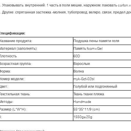
6. Упаковывать: внутренний: 1 часть в поли мешке, наружном: паковать carton
. Другие: спрятанная застежка -молния, тубопровод, велкро, связи, предел до
Спецификации:
Название продукта:
Подушка пены памяти геля
Материал (заполнять):
Память foam+Gel
Плотность
60D
Возрастная группа:
Взрослые
Форма:
Волна
Номер модели:
myk-Gzt-02bl
Цвет:
Голубой или подгонянный
Текстильная ткань:
Ткань ткани пляжа
Методы:
Handmade
Размер (L*W*H):
55*35*11/9 (cm)
8:
1550g±20g