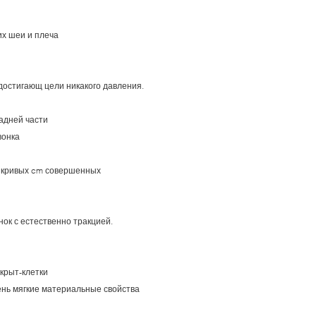
х шеи и плеча
достигающ цели никакого давления.
адней части
вонка
12 кривых cm совершенных
нок с естественно тракцией.
крыт-клетки
ень мягкие материальные свойства