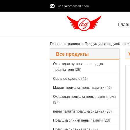
roni@hotamail.com
Глав
Главная страница
Продукция
подушка шеи
Все продукты
Охлаждая пусковая площадка
тюфяка геля
(25)
Светлое одеяло
(42)
Малая подушка пены памяти
(42)
Охлаждая подушка пены памяти геля
(37)
пены памяти подушка сиденья
(80)
Подушка спинки пены памяти
(23)
Подушка сиденья геля
(35)