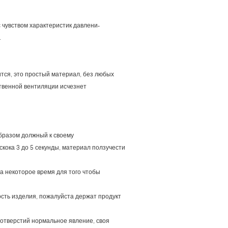
 чувством характеристик давлени-
.
ится, это простый материал, без любых
ественной вентиляции исчезнет
бразом должный к своему
скока 3 до 5 секунды, материал ползучести
на некоторое время для того чтобы
сть изделия, пожалуйста держат продукт
 отверстий нормальное явление, своя