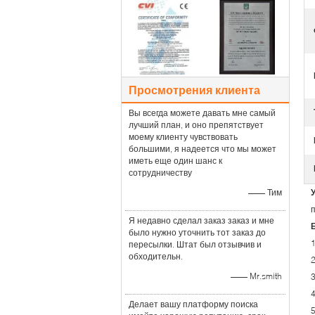
Просмотрения клиента
Вы всегда можете давать мне самый
лучший план, и оно препятствует
моему клиенту чувствовать
большими, я надеется что мы может
иметь еще один шанс к
сотрудничеству
—— Тим
Я недавно сделал заказ заказ и мне
было нужно уточнить тот заказ до
1
пересылки. Штат был отзывчив и
обходительн.
2
—— Mr.smith
4
Делает вашу платформу поиска