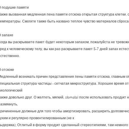
О подушке памяти
Также вызванная медленная пена памяти отскока открытая структура клетки, с
температуры. Смогите также быть названо теплое чувство материалов сброса
О запахе
Когда вы раскрываете пакет будет некоторым запахом, пожалуйста не тревож
вред к человеческому телу, вы как раз раскрываете пакет 5-7 дней запах ест
естественно.
О отскоке
Медленный возникать причин представления пены памяти отскока, главным о
специальная структура частицы - сетчатая микроструктура. Хорошее время от
биологический
акже довольно друг. О желтеть, мягкий, stomatal после использовать продукт 
размякнуть,
причиненные должные для того чтобы амортизировать, расширить долговечно
сухим и регулярно провентилированным (не к
выдержка); Отлитый в форму продукт сделанный стереотипиями, там немного