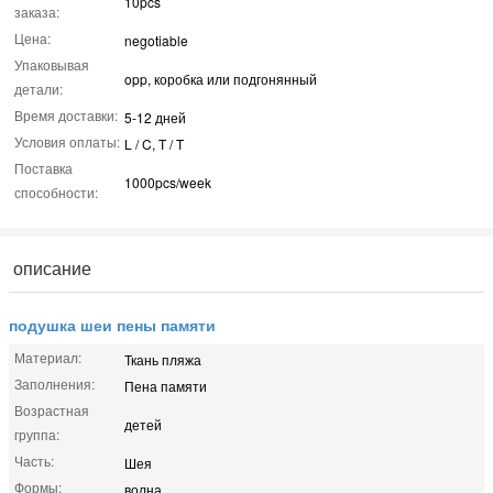
10pcs
заказа:
Цена:
negotiable
Упаковывая
opp, коробка или подгонянный
детали:
Время доставки:
5-12 дней
Условия оплаты:
L / C, T / T
Поставка
1000pcs/week
способности:
описание
подушка шеи пены памяти
Материал:
Ткань пляжа
Заполнения:
Пена памяти
Возрастная
детей
группа:
Часть:
Шея
Формы:
волна