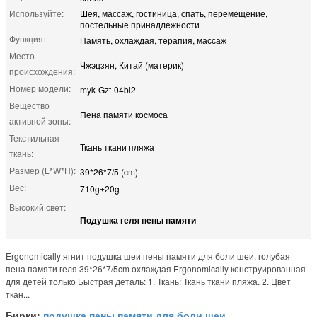
Используйте:
Шея, массаж, гостиница, спать, перемещение,
постельные принадлежности
Функция:
Память, охлаждая, терапия, массаж
Место
Чжэцзян, Китай (материк)
происхождения:
Номер модели:
myk-Gzt-04bl2
Вещество
Пена памяти космоса
активной зоны:
Текстильная
Ткань ткани пляжа
ткань:
Размер (L*W*H):
39*26*7/5 (cm)
Вес:
710g±20g
Высокий свет:
Подушка геля пены памяти
Ergonomically ягнит подушка шеи пены памяти для боли шеи, голубая
пена памяти геля 39*26*7/5cm охлаждая Ergonomically конструированная
для детей только Быстрая деталь: 1. Ткань: Ткань ткани пляжа. 2. Цвет
ткан...
Бирки:
подушка пены памяти для боли шеи
,