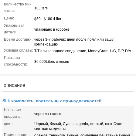
Количество мин
10Liters
заказа:
Цена:
$50 - $100 /Liter
Упаковывая
упаковано в коробке
детали:
Время доставки:
через 3-7 рабочих дней после получили вашу
компенсацию
Условия оплаты:
T/T или западное соединение, MoneyGram, L/C, D/P, D/A
Поставка
30,000Liters в месяц
способности:
описание
Silk комплекты постельных принадлежностей
Название
чернила тканья
продукта:
цвет:
Черный, белый, Cyan, magenta, желтый, свет Cyan,
светлая маджента
Применение:
одежда, тенниска, тканье, домашнее печатание тканья