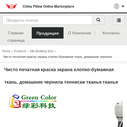
China Pillow Online Marketplace
Главная
О Компании
Контакты
Продукция
страница
>
>
>
Home
Products
Silk Bedding Sets
Чисто печатная краска экрана хлопко-бумажная ткань, домашние чернила
тенниски тканья тканья
Чисто печатная краска экрана хлопко-бумажная
ткань, домашние чернила тенниски тканья тканья