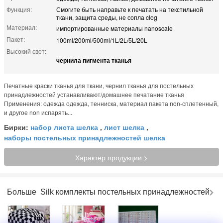
Функция:
Смогите быть направьте к печатать на текстильной
ткани, защита среды, не сопла clog
Материал:
импортированные материалы nanoscale
Пакет:
100ml/200ml/500ml/1L/2L/5L/20L
Высокий свет:
чернила пигмента тканья
Печатные краски тканья для ткани, чернил тканья для постельных
принадлежностей устанавливают/домашнее печатание тканья
Применения: одежда одежда, тенниска, материал пакета non-сплетенный,
и другое non испарять...
Бирки:
набор листа шелка
,
лист шелка
,
наборы постельных принадлежностей шелка
Характер продукции >
Больше
Silk комплекты постельных принадлежностей