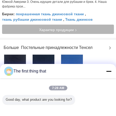
Южной Америки 3. Очень идущие детали для рубашки и брюк. 4. Наша
фабрика прои...
Бирки:
покрашенная ткань джинсовой ткани
,
ткань рубашки джинсовой ткани
,
Ткань джинсов
Характер продукции >
Больше
Постельные принадлежности Тенсел
The first thing that
Популярная
Удобная
Сплетенная
напечатанная
сплетенная
индиго ткань
ткань рубашки
ткань платья
джинсовой ткани
джинсовой ткани
джинсовой ткани
хлопка 100
7:28 AM
жаккарда с
Fashional ткани
ширины 57/8
славным
джинсовой ткани
ткани джинсовой
чывством руки
ткани
Печатать ткань
Покрашенный
Профессиональное
Good day, what product are you looking for?
джинсовой ткани
тент/сплетенный
индиго/
флористической
мешком хлопок
сплетенная
ткани одеяния
ткани 98
чернотой ткань
ориентированную
джинсовой ткани
джинсовой ткани