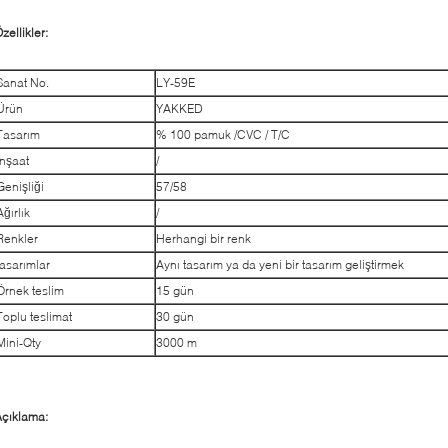
zellikler:
Sanat No.
LY-59E
Ürün
YAKKED
Tasarım
% 100 pamuk /CVC / T/C
İnşaat
/
Genişliği
57/58
Ağırlık
/
Renkler
Herhangi bir renk
tasarımlar
Aynı tasarım ya da yeni bir tasarım geliştirmek
Örnek teslim
15 gün
Toplu teslimat
30 gün
Mini-Qty
3000 m
çıklama: