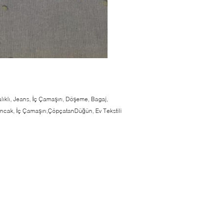
lıklı, Jeans, İç Çamaşırı, Döşeme, Bagaj,
Oyuncak, İç Çamaşırı,ÇöpçatanDüğün, Ev Tekstili