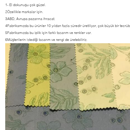
1- El dokunuşu çok güzel.
2Özellikle markalar için.
3ABD, Avrupa pazarına ihracat.
4Fabrikamızda bu ürünler 10 yıldan fazla süredir üretiliyor, çok büyük bir tecrü
5Fabrikamızda bu iplik için farklı tasarım ve renkler var.
6Müşterilerin istediği tasarım ve rengi de üretebiliriz.