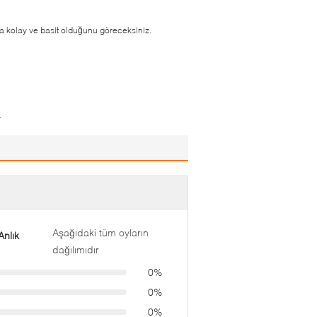
aha kolay ve basit olduğunu göreceksiniz.
.
Aşağıdaki tüm oyların
nlık
dağılımıdır
0%
0%
0%