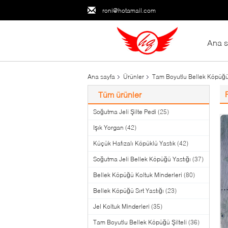
roni@hotamail.com
Ana s
Ana sayfa
Ürünler
Tam Boyutlu Bellek Köpüğü
Tüm ürünler
Soğutma Jeli Şilte Pedi
(25)
Işık Yorgan
(42)
Küçük Hafızalı Köpüklü Yastık
(42)
Soğutma Jeli Bellek Köpüğü Yastığı
(37)
Bellek Köpüğü Koltuk Minderleri
(80)
Bellek Köpüğü Sırt Yastığı
(23)
Jel Koltuk Minderleri
(35)
Tam Boyutlu Bellek Köpüğü Şilteli
(36)