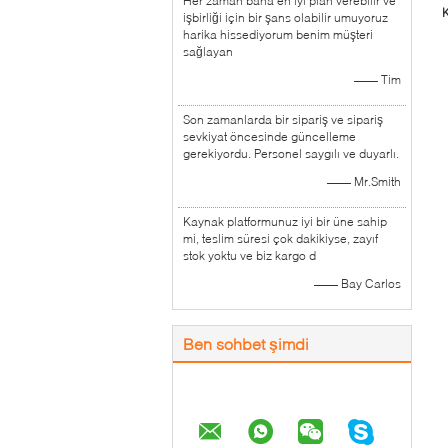
Her zaman bana en iyi plan verebilir ve
K
işbirliği için bir şans olabilir umuyoruz
harika hissediyorum benim müşteri
sağlayan
—— Tim
Son zamanlarda bir sipariş ve sipariş
sevkiyat öncesinde güncelleme
gerekiyordu. Personel saygılı ve duyarlı.
—— Mr.Smith
Kaynak platformunuz iyi bir üne sahip
mi, teslim süresi çok dakikiyse, zayıf
stok yoktu ve biz kargo d
—— Bay Carlos
Ben sohbet şimdi