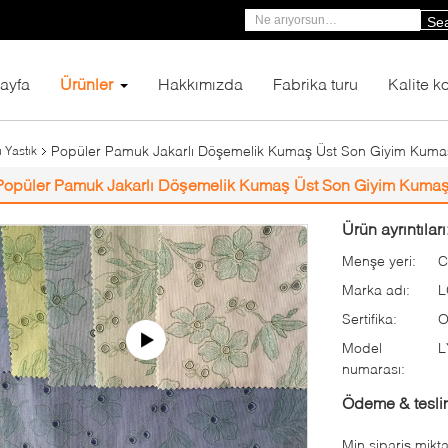
Se
ayfa
Ürünler
Hakkımızda
Fabrika turu
Kalite ko
Popüler Pamuk Jakarlı Döşemelik Kumaş Üst Son Giyim Kuma
 Yastık
Popüler Pamuk Jakarlı Döşemelik Kumaş Üst Son Giyim Kumaş
Ürün ayrıntıları
Menşe yeri:
C
Marka adı:
L
Sertifika:
O
Model
L
numarası:
Ödeme & teslim
Min sipariş mikta