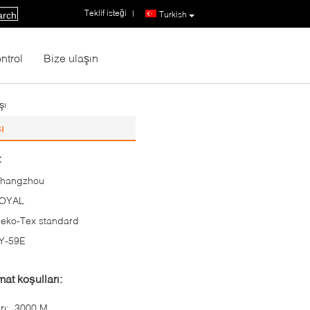
Teklif isteği
|
Turkish
arch
ntrol
Bize ulaşın
şı
ı
:
hangzhou
OYAL
eko-Tex standard
Y-59E
at koşulları:
rı:
3000 M