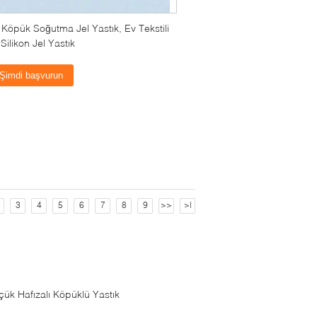
 Köpük Soğutma Jel Yastık, Ev Tekstili
ilikon Jel Yastık
Şimdi başvurun
3
4
5
6
7
8
9
>>
>|
çük Hafızalı Köpüklü Yastık