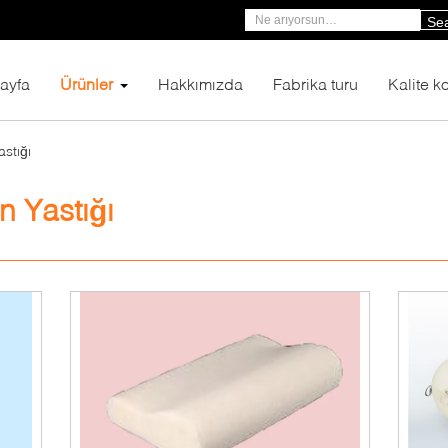
Se
ayfa
Ürünler
Hakkımızda
Fabrika turu
Kalite ko
stığı
 Yastığı