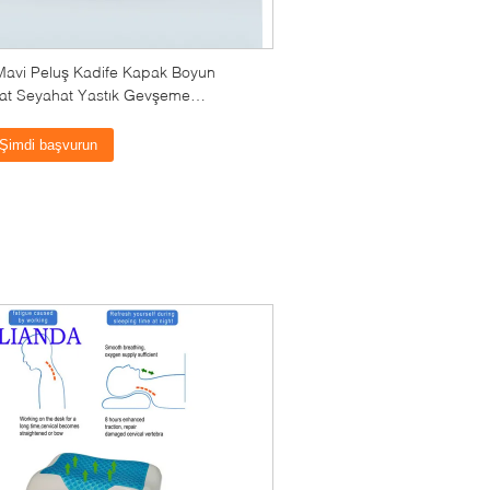
Mavi Peluş Kadife Kapak Boyun
ahat Seyahat Yastık Gevşeme
leme Yastık
Şimdi başvurun