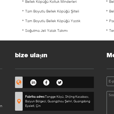
Bellek Köpüğü Koltuk Minderleri
Bel
Tam Boyutlu Bellek Köpüğü Şilteli
Be
Tam Boyutlu Bellek Köpüğü Yastık
Pa
Soğutma Jeli Yatak Takımı
Te
bize ulaşın
Me
Fabrika adres:
Tangge Köyü, Shijing Kasabası,
Baiyun Bölgesi, Guangzhou Şehri, Guangdong
ın
Eyaleti, Çin