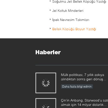
Soğutma Jeli Bellek Köpüğü Yastığı
Jel Koltuk Minderleri
İpek Nevresim Takımları
Bellek Köpüğü Boyun Yastığı
Haberler
Mülk politikası, 7 yıllık askıya
alındıktan sonra geri dönüş
yapıyor
Daha fazla bilgi edinin
Çin'in Anbang, Starwood'u sat
almak için 14 milyar dolarlık