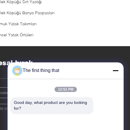
lek Köpüğü Sırt Yastığı
llek Köpüğü Banyo Paspasları
muk Yatak Takımları
ncel Yatak Örtüleri
saj bırak
The first thing that
12:51 PM
Good day, what product are you looking 
for?