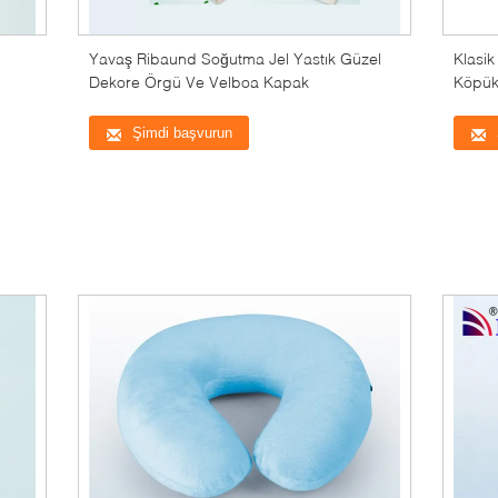
Yavaş Ribaund Soğutma Jel Yastık Güzel
Klasik
Dekore Örgü Ve Velboa Kapak
Köpük
Yastık
Şimdi başvurun