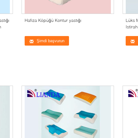
stığı
Hafıza Köpüğü Kontur yastığı
Lüks 
n
Istir
Şeker
Şimdi başvurun