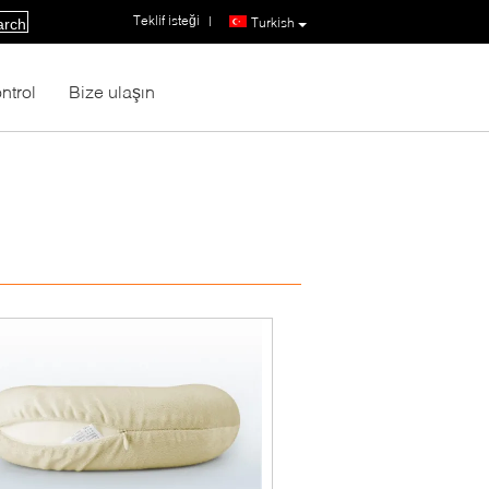
Teklif isteği
|
Turkish
arch
ntrol
Bize ulaşın