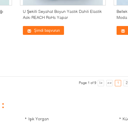
ğı
U Şekilli Seyahat Boyun Yastık Dahili Elastik
Bellek
Askı REACH RoHs Yapar
Moda S
Şimdi başvurun
Page 1 of 9
|<
<<
1
2
t：
Işık Yorgan
Kü