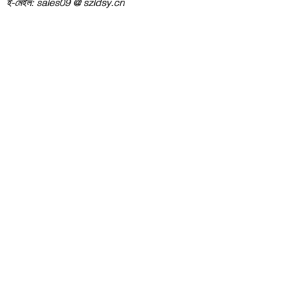
ই-মেইল: sales09 @ szldsy.cn