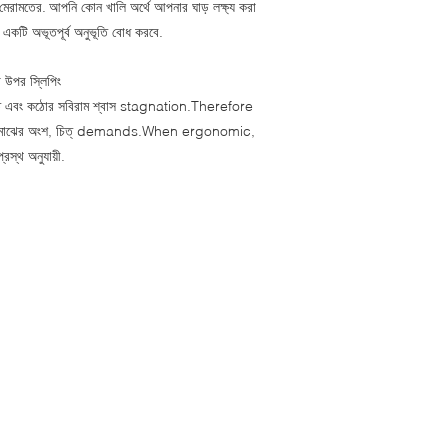
 মেরামতের.
আপনি কোন খালি অর্থে আপনার ঘাড় লক্ষ্য করা
একটি অভূতপূর্ব অনুভূতি বোধ করবে.
া উপর স্লিপিং
্গবিকৃতি এবং কঠোর সবিরাম শ্বাস stagnation.Therefore
্রাস নকশা মাঝের অংশ, চিত্ demands.When ergonomic,
রস্থ অনুযায়ী.