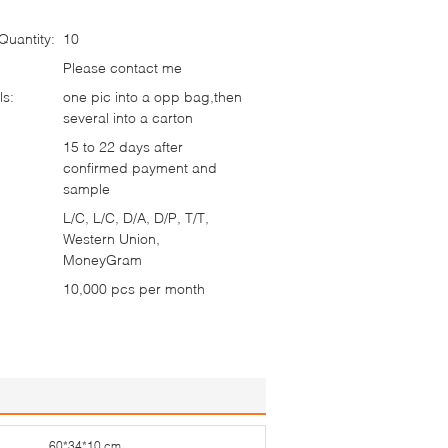
uantity:
10
Please contact me
ls:
one pic into a opp bag,then
several into a carton
15 to 22 days after
confirmed payment and
sample
L/C, L/C, D/A, D/P, T/T,
Western Union,
MoneyGram
10,000 pcs per month
60*34*10 cm