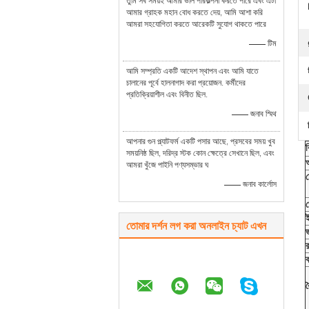
তুমি সব সময়ই আমার ভাল পরিকল্পনা করতে পারে এবং এটা
আমার গ্রাহক মহান বোধ করতে দেয়, আমি আশা করি
আমরা সহযোগিতা করতে আরেকটি সুযোগ থাকতে পারে
—— টিম
আমি সম্প্রতি একটি আদেশ স্থাপন এবং আমি যাতে
চালানের পূর্বে হালনাগাদ করা প্রয়োজন. কর্মীদের
প্রতিক্রিয়াশীল এবং বিনীত ছিল.
—— জনাব স্মিথ
আপনার গুন প্ল্যাটফর্ম একটি পসার আছে, প্রসবের সময় খুব
সময়নিষ্ঠ ছিল, দরিদ্র স্টক কোন ক্ষেত্রে সেখানে ছিল, এবং
আমরা খুঁজে পাইনি পণ্যসম্ভার ঘ
—— জনাব কার্লোস
ই
তোমার দর্শন লগ করা অনলাইন চ্যাট এখন
ভ
র
ব