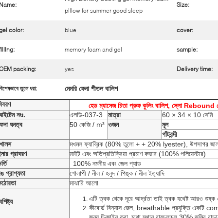
Name:
Size:
pillow for summer good sleep
gel color:
blue
cover:
filling:
memory foam and gel
sample:
OEM packing:
yes
Delivery time:
মেমরি ফেনা শীতল বালিশ
বিশেষভাবে তুলে ধরা:
বিবরণ
হেড ম্যাসেজ চিতা প্রুফ কুলিং বালিশ, স্লো Rebound থ
আইটেম নংঃ.
এলডি-037-3
মাত্রা
60 × 34 × 10 সেমি
ফেনা ঘনত্ব
50 কেজি / m³
ওজন
মূল
গাঁটবন্দী
খোলস
মখমল ফ্যাব্রিক (80% তুলো + + 20%
lyester), উপসাগর জা
নার প্রাবরণ
মাইট এবং অতিপ্রতিক্রিয়া প্রমাণ কভার (100% পলিয়েস্টার)
র্তি
100% নমনীয় এবং জেল প্যাড
ঙ প্রাপ্যতা
গোলাপী / নীল / হলুদ / পিঙ্ক / নীল ইত্যাদি
কঠোরতা
মাঝারি আলো
এটি ত্বক থেকে দূরে আর্দ্রতা তাই ত্বক যথেষ্ট আরও শুষ্
ৈশিষ্ট্য
কীবোর্ড বিন্যাস জেল, breathable প্রযুক্তি একটি c
জন্য ডিজাইন করা.
মাথা স্থান বায়ুচলাচল 30% জমির বাড়া