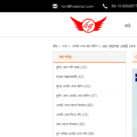
86-10-655697
roni@hotamail.com
বাড়ি
হেড ম্যাসেজ মেমরি ফেনা 
বাড়ি
পণ্য
মেমরি ফেনা ঘাড় বালিশ
হ
সব পণ্য
কুলিং জেল গদি প্যাড
(25)
হাল্কা সান্ত্বনাকারী
(42)
ক্ষুদ্র মেমরি ফেনা বালিশ
(42)
কুলিং জেল মেমরি ফেনা বালিশ
(37)
মেমরি ফেনা আসন উপাধান
(80)
মেমরি ফেনা ফিরে গদি
(23)
জেল আসন উপাধান
(35)
ফুল সাইজ মেমরি ফেনা গদি
(36)