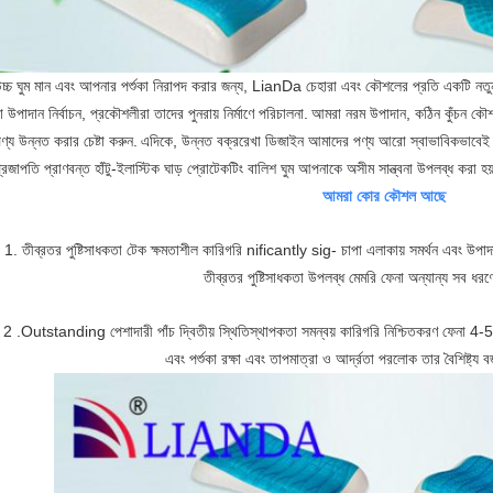
চ্চ ঘুম মান এবং আপনার পর্শুকা নিরাপদ করার জন্য, LianDa চেহারা এবং কৌশলের প্রতি একটি নতুন
া উপাদান নির্বাচন, প্রকৌশলীরা তাদের পুনরায় নির্মাণে পরিচালনা.
আমরা নরম উপাদান, কঠিন কুঁচন কৌশ
ণ্য উন্নত করার চেষ্টা করুন.
এদিকে, উন্নত বক্ররেখা ডিজাইন আমাদের পণ্য আরো স্বাভাবিকভাবেই 
্রজাপতি প্রাণবন্ত হাঁটু-ইলাস্টিক ঘাড় প্রোটেকটিং বালিশ ঘুম আপনাকে অসীম সান্ত্বনা উপলব্ধ করা হয
আমরা কোর কৌশল আছে
1. তীব্রতর পুষ্টিসাধকতা টেক ক্ষমতাশীল কারিগরি nificantly sig- চাপা এলাকায় সমর্থন এবং উপাদ
তীব্রতর পুষ্টিসাধকতা উপলব্ধ মেমরি ফেনা অন্যান্য সব ধ
2 .Outstanding পেশাদারী পাঁচ দ্বিতীয় স্থিতিস্থাপকতা সমন্বয় কারিগরি নিশ্চিতকরণ ফেনা 4-5
এবং পর্শুকা রক্ষা এবং তাপমাত্রা ও আর্দ্রতা পরলোক তার বৈশিষ্ট্য বজা