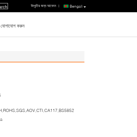
উদ্ধৃতির জন্য আবেদন
|
Bengali
arch
 যোগাযোগ করুন
S
,ROHS,SGS,AOV,CTI,CA117,BS5852
Da