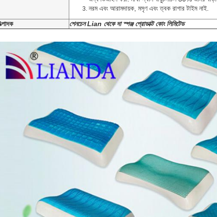
নরম এবং আরামদায়ক, মসৃণ এবং ত্বক রাগার টাইম নাই.
ত্পাদক
শেনচেন Lian থেকে দা স্পঞ্জ প্রোডাক্ট কোং লিমিটেড