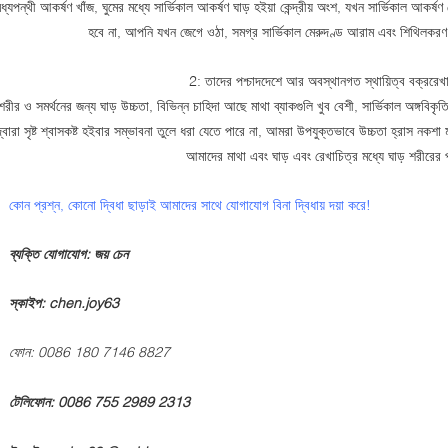
ধ্যপন্থী আকর্ষণ খাঁজ, ঘুমের মধ্যে সার্ভিকাল আকর্ষণ ঘাড় হইয়া কেন্দ্রীয় অংশ, যখন সার্ভিকাল আকর্ষণ
হবে না, আপনি যখন জেগে ওঠা, সমগ্র সার্ভিকাল মেরুদণ্ড আরাম এবং শিথিলকরণ 
2: তাদের পশ্চাদদেশে আর অবস্থানগত স্থায়িত্ব বক্ররেখ
শরীর ও সমর্থনের জন্য ঘাড় উচ্চতা, বিভিন্ন চাহিদা আছে মাথা ব্যাকগুলি খুব বেশী, সার্ভিকাল অঙ
দ্বারা সৃষ্ট শ্বাসকষ্ট হইবার সম্ভাবনা তুলে ধরা যেতে পারে না, আমরা উপযুক্তভাবে উচ্চতা হ
আমাদের মাথা এবং ঘাড় এবং রেখাচিত্র মধ্যে ঘাড় শরীরের প্
কোন প্রশ্ন, কোনো দ্বিধা ছাড়াই আমাদের সাথে যোগাযোগ বিনা দ্বিধায় দয়া করে!
ব্যক্তি যোগাযোগ: জয় চেন
স্কাইপ: chen.joy63
ফোন: 0086 180 7146 8827
টেলিফোন: 0086 755 2989 2313