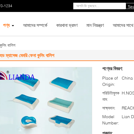
70-1234
Se
পণ্য
আমাদের সম্পর্কে
কারখানা ভ্রমণ
মান নিয়ন্ত্রণ
আমাদের সাথে
কুলিং বালিশ
েড ম্যাসেজ মেমরি ফেনা কুলিং বালিশ
পণ্যের বিবরণ:
Place of
China
Origin:
পরিচিতিমুলক
H.NO
নাম:
সাক্ষ্যদান:
REACH
Model
Lian 
Number:
প্রদান: