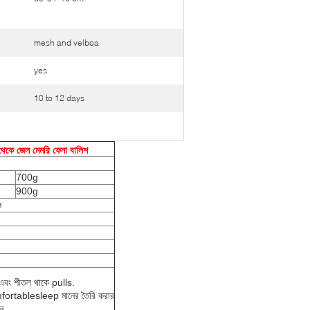
mesh and velboa
yes
10 to 12 days
েকে জেল মেমরি ফেনা বালিশ
700g
900g
ল
ক এবং শীতল থাকে pulls.
omfortablesleep মানের তৈরি করার
ন.