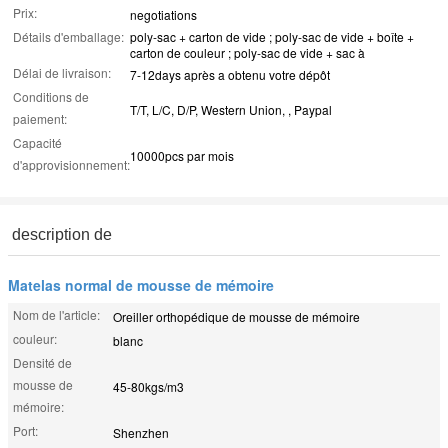
Prix:
negotiations
Détails d'emballage:
poly-sac + carton de vide ; poly-sac de vide + boîte +
carton de couleur ; poly-sac de vide + sac à
Délai de livraison:
7-12days après a obtenu votre dépôt
Conditions de
T/T, L/C, D/P, Western Union, , Paypal
paiement:
Capacité
10000pcs par mois
d'approvisionnement:
description de
Matelas normal de mousse de mémoire
Nom de l'article:
Oreiller orthopédique de mousse de mémoire
couleur:
blanc
Densité de
mousse de
45-80kgs/m3
mémoire:
Port:
Shenzhen