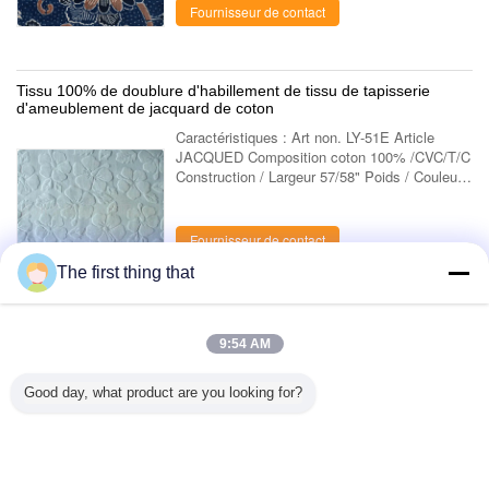
Fournisseur de contact
Tissu 100% de doublure d'habillement de tissu de tapisserie
d'ameublement de jacquard de coton
Caractéristiques : Art non. LY-51E Article
JACQUED Composition coton 100% /CVC/T/C
Construction / Largeur 57/58" Poids / Couleurs
Toute couleur conceptions Mêmes conçoivent
ou nouveau élaborez la conception L'...
Fournisseur de contact
The first thing that
1 / 9
9:54 AM
Regardez tout le > de produits ;
Good day, what product are you looking for?
Contactez-nous