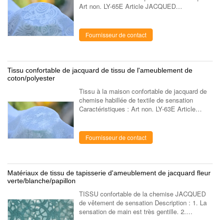
Art non. LY-65E Article JACQUED
Composition Coton. polyester Construction /
Largeur 57/58" Poids 210gsm Couleurs ...
Fournisseur de contact
Tissu confortable de jacquard de tissu de l'ameublement de
coton/polyester
Tissu à la maison confortable de jacquard de
chemise habillée de textile de sensation
Caractéristiques : Art non. LY-63E Article
JACQUED Composition Coton. polyester
Construction / Largeur 57/58" Poids 210gsm ...
Fournisseur de contact
Matériaux de tissu de tapisserie d'ameublement de jacquard fleur
verte/blanche/papillon
TISSU confortable de la chemise JACQUED
de vêtement de sensation Description : 1. La
sensation de main est très gentille. 2.