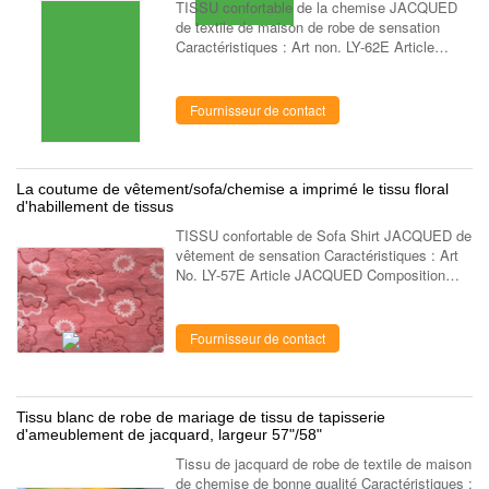
TISSU confortable de la chemise JACQUED
de textile de maison de robe de sensation
Caractéristiques : Art non. LY-62E Article
Tissu de Jacqued Composition Coton.
polyester Construction / Largeur 57/58" Poids
...
Fournisseur de contact
La coutume de vêtement/sofa/chemise a imprimé le tissu floral
d'habillement de tissus
TISSU confortable de Sofa Shirt JACQUED de
vêtement de sensation Caractéristiques : Art
No. LY-57E Article JACQUED Composition
coton 100% /CVC/T/C Construction / Largeur
43/44" Poids / Couleurs rouge, jaune, ...
Fournisseur de contact
Tissu blanc de robe de mariage de tissu de tapisserie
d'ameublement de jacquard, largeur 57"/58"
Tissu de jacquard de robe de textile de maison
de chemise de bonne qualité Caractéristiques :