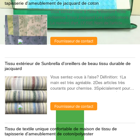
tapisserie d'ameublement de jacquard de coton
Vous sentez-vous à l'aise Vêtement Robe
chemise Tissu Jacquard Les spécifications:
Le numéro d'art. LY-59E Nom de l'article
JACQUED Composition 100% coton /CVC
/T/C Construction / Largeur 57/58 Le poids /
Les ...
Fournisseur de contact
Tissu extérieur de Sunbrella d'oreillers de beau tissu durable de
jacquard
Vous sentez-vous à l'aise? Définition: 1La
main est très agréable. 2Des articles très
courants pour chemise. 3Spécialement pour
les marques. 4Exportation vers les États-Unis,
le marché européen. 5Notre usine ...
Fournisseur de contact
Tissu de textile unique confortable de maison de tissu de
tapisserie d'ameublement de coton/polyester