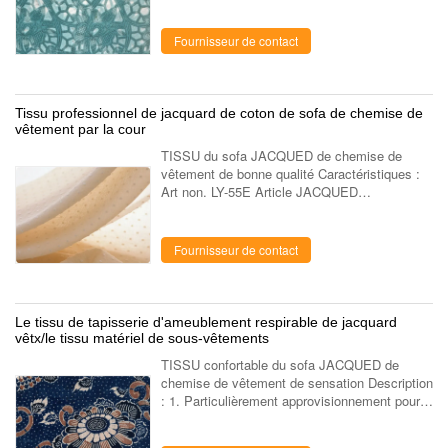
Particulièrement approvisionnement pour des
marques. 3. Exportation marché vers ...
Fournisseur de contact
Tissu professionnel de jacquard de coton de sofa de chemise de
vêtement par la cour
TISSU du sofa JACQUED de chemise de
vêtement de bonne qualité Caractéristiques :
Art non. LY-55E Article JACQUED
Composition coton 100% /CVC/T/C
Construction / Largeur 57/58" Poids / Couleurs
Toute couleur ...
Fournisseur de contact
Le tissu de tapisserie d'ameublement respirable de jacquard
vêtx/le tissu matériel de sous-vêtements
TISSU confortable du sofa JACQUED de
chemise de vêtement de sensation Description
: 1. Particulièrement approvisionnement pour
des marques. 2. Exportation marchés vers
Etats-Unis, l'Europe. 3. Notre usine ont ...