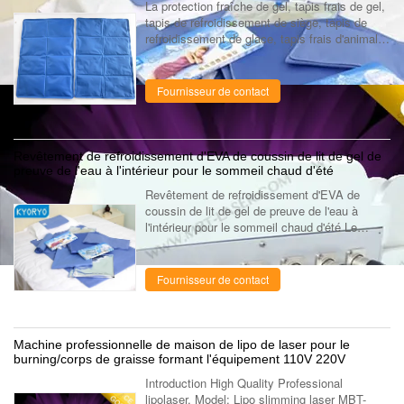
La protection fraîche de gel, tapis frais de gel,
tapis de refroidissement de siège, tapis de
refroidissement de glace, tapis frais d'animal
familier, sac frais d'animal familier, choient le
tapis frais, ...
Fournisseur de contact
Revêtement de refroidissement d'EVA de coussin de lit de gel de
preuve de l'eau à l'intérieur pour le sommeil chaud d'été
Revêtement de refroidissement d'EVA de
coussin de lit de gel de preuve de l'eau à
l'intérieur pour le sommeil chaud d'été Le
Kyoryo-Frais-Gel-Tapis emploie le polymère
spécial de gel à une plus basse temp...
Fournisseur de contact
Machine professionnelle de maison de lipo de laser pour le
burning/corps de graisse formant l'équipement 110V 220V
Introduction High Quality Professional
lipolaser. Model: Lipo slimming laser MBT-