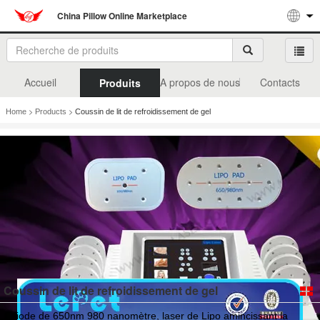
China Pillow Online Marketplace
Accueil
A propos de nous
Contacts
Produits
>
>
Home
Products
Coussin de lit de refroidissement de gel
Coussin de lit de refroidissement de gel
diode de 650nm 980 nanomètre, laser de Lipo amincissant la