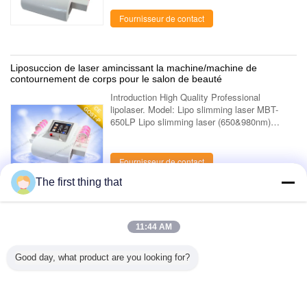
104 pcs Mitsubishi diode laser ....
Fournisseur de contact
Liposuccion de laser amincissant la machine/machine de
contournement de corps pour le salon de beauté
Introduction High Quality Professional
lipolaser. Model: Lipo slimming laser MBT-
650LP Lipo slimming laser (650&980nm)
Feature of laser slimming MBT-650LP 1.
Global advanced tech to reduce fat tissue—
650nm...
Fournisseur de contact
The first thing that
1 / 5
11:44 AM
Regardez tout le > de produits ;
Good day, what product are you looking for?
Contactez-nous