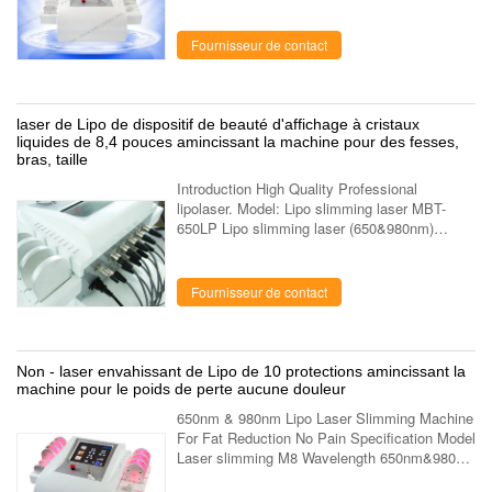
marks Befor and after High Quality
Professional lipolaser. Model: Lipo slimming ...
Fournisseur de contact
laser de Lipo de dispositif de beauté d'affichage à cristaux
liquides de 8,4 pouces amincissant la machine pour des fesses,
bras, taille
Introduction High Quality Professional
lipolaser. Model: Lipo slimming laser MBT-
650LP Lipo slimming laser (650&980nm)
Feature of laser slimming MBT-650LP 1.
Global advanced tech to reduce fat tissue—
650nm...
Fournisseur de contact
Non - laser envahissant de Lipo de 10 protections amincissant la
machine pour le poids de perte aucune douleur
650nm & 980nm Lipo Laser Slimming Machine
For Fat Reduction No Pain Specification Model
Laser slimming M8 Wavelength 650nm&980nm
Paddle 8 big and 2 small Diode laser light Total