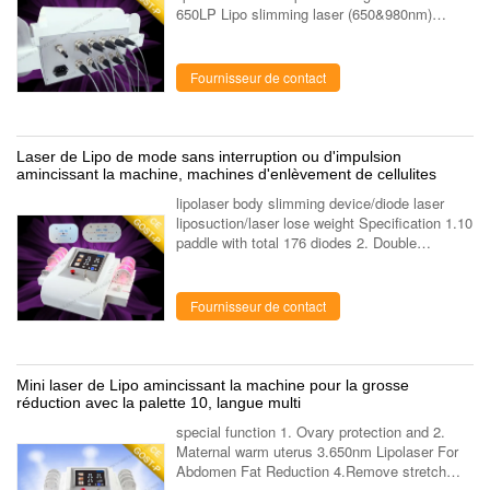
650LP Lipo slimming laser (650&980nm)
Feature of laser slimming MBT-650LP 1.
Global advanced tech to reduce fat tissue—
650nm...
Fournisseur de contact
Laser de Lipo de mode sans interruption ou d'impulsion
amincissant la machine, machines d'enlèvement de cellulites
lipolaser body slimming device/diode laser
liposuction/laser lose weight Specification 1.10
paddle with total 176 diodes 2. Double
wavelength 3. Imported Japan diode 4. 220mw
energy output each diode 5. Quick ....
Fournisseur de contact
Mini laser de Lipo amincissant la machine pour la grosse
réduction avec la palette 10, langue multi
special function 1. Ovary protection and 2.
Maternal warm uterus 3.650nm Lipolaser For
Abdomen Fat Reduction 4.Remove stretch