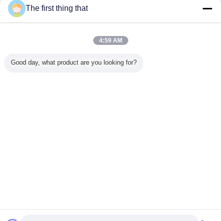
The first thing that
1 / 2
4:59 AM
Sehen Sie alles Produkte > an;
Good day, what product are you looking for?
Kontakt
Mr. Mark
0086-10-65569770-1234
Nach Hause
|
Über uns
|
Kontakt
Tischplattenansicht
Copyright © 2015 - 2026 softmemoryfoampillow.com.
All rights reserved. Developed by
ECER