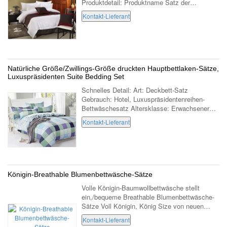
Produktdetail: Produktname Satz der
Bettwäsche 300T Matratzenkönigingröße
Kontakt-Lieferant
70,87" W x78.74 " L x 10,63" H Material 100%
Baumwolle, 60s x ...
Natürliche Größe/Zwillings-Größe druckten Hauptbettlaken-Sätze,
Luxuspräsidenten Suite Bedding Set
Schnelles Detail: Art: Deckbett-Satz
Gebrauch: Hotel, Luxuspräsidentenreihen-
Bettwäschesatz Altersklasse: Erwachsener
Material: Baumwolle 100% Füllen: Baumwolle
Kontakt-Lieferant
Muster: Ebene gefärbt Art: Ebene Quantität: 4
PC ...
Königin-Breathable Blumenbettwäsche-Sätze
Volle Königin-Baumwollbettwäsche stellt
ein,/bequeme Breathable Blumenbettwäsche-
Sätze Voll Königin, König Size von neuen
Muster-Bettwäsche-Sätzen für verschiedene
Kontakt-Lieferant
Jahreszeiten Kyoryo-Bettwäschesätze wird