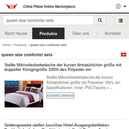
China Pillow Online Marketplace
Nach Hause
Über uns
Kontakte
Produkte
>
>
Home
Products
queen size comforter sets
queen size comforter sets
Stellte Mikrovliesbettwäsche der kurzen Artnatürlichen größe mit
doppelter Königingröße 100% des Polyester ein
Stellte Mikrovliesbettwäsche der kurzen
Artnatürlichen größe mit Polyester 100% ein
Spezifikationen: Inner: PVC-Tasche +
Farbpapier + -pappe Äußer: Export verstärkter
Kontakt-Lieferant
Karton 4sets pro Karton Bruttomasse: 10...
Seidengewebe-stellen luxuriöse Hotel-Ausgangsbettlaken