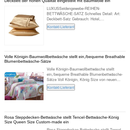
Deckbett der hohen Qualität eingestellt mit Baumwolle ein
LUXUSSeidengewebe-REIHEN-
BETTWÄSCHE-SATZ Schnelles Detail: Art:
Deckbett-Satz Gebrauch: Hotel,
Luxuspräsidentenreihen-Bettwäschesatz
Kontakt-Lieferant
Altersklasse: Erwachsener Material: 100%
Seide Füllen: Baumwolle Muster: ...
Volle Königin-Baumwollbettwäsche stellt ein,/bequeme Breathable
Blumenbettwäsche-Sätze
Volle Königin-Baumwollbettwäsche stellt
ein,/bequeme Breathable Blumenbettwäsche-
Sätze Voll Königin, König Size von neuen
Muster-Bettwäsche-Sätzen für verschiedene
Kontakt-Lieferant
Jahreszeiten Kyoryo-Bettwäschesätze wird
von ...
Rosa Steppdecken-Bettwäsche stellt Tencel-Bettwäsche-König
Size Queen Size Custom-made ein
Rosa Steppdecken-Bettwäsche stellt Tencel-