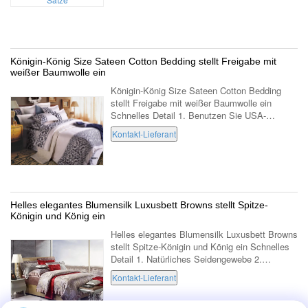
von ...
Königin-König Size Sateen Cotton Bedding stellt Freigabe mit
weißer Baumwolle ein
Königin-König Size Sateen Cotton Bedding
stellt Freigabe mit weißer Baumwolle ein
Schnelles Detail 1. Benutzen Sie USA-
Baumwolle der hohen Qualität 2. Benutzen Sie
Kontakt-Lieferant
reagierende Druckfärbung 3. 100% gekämmte
...
Helles elegantes Blumensilk Luxusbett Browns stellt Spitze-
Königin und König ein
Helles elegantes Blumensilk Luxusbett Browns
stellt Spitze-Königin und König ein Schnelles
Detail 1. Natürliches Seidengewebe 2.
Luxusjacquardwebstuhl 3. Eleganter
Kontakt-Lieferant
Musterentwurf 4. Gesundheit und bequemes 5.
...