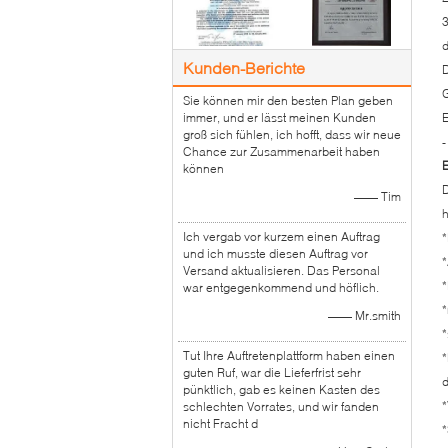
3
d
Kunden-Berichte
D
G
Sie können mir den besten Plan geben
immer, und er lässt meinen Kunden
E
groß sich fühlen, ich hofft, dass wir neue
-
Chance zur Zusammenarbeit haben
E
können
D
—— Tim
h
Ich vergab vor kurzem einen Auftrag
*
und ich musste diesen Auftrag vor
*
Versand aktualisieren. Das Personal
*
war entgegenkommend und höflich.
*
—— Mr.smith
*
Tut Ihre Auftretenplattform haben einen
*
guten Ruf, war die Lieferfrist sehr
d
pünktlich, gab es keinen Kasten des
*
schlechten Vorrates, und wir fanden
nicht Fracht d
*