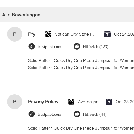
Alle Bewertungen
P
P*y
Vatican City State (Holy See)
Oct 24.20
trustpilot.com
Hilfreich (123)
Solid Pattern Quick Dry One Piece Jumpsuit for Wom
Solid Pattern Quick Dry One Piece Jumpsuit for Wome
P
Privacy Policy
Azerbaijan
Oct 23.2
trustpilot.com
Hilfreich (44)
Solid Pattern Quick Dry One Piece Jumpsuit for Wom