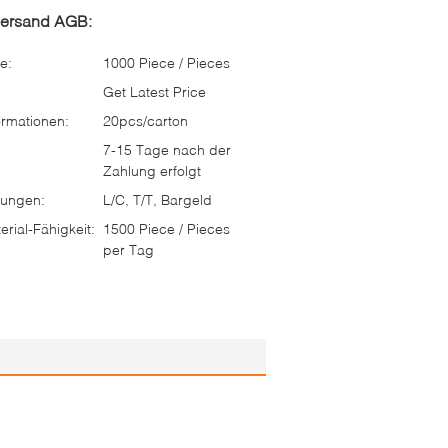
Versand AGB:
e:
1000 Piece / Pieces
Get Latest Price
rmationen:
20pcs/carton
7-15 Tage nach der
Zahlung erfolgt
ungen:
L/C, T/T, Bargeld
rial-Fähigkeit:
1500 Piece / Pieces
per Tag