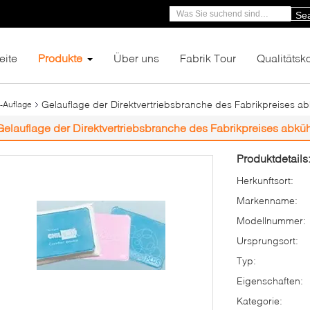
Se
eite
Produkte
Über uns
Fabrik Tour
Qualitätsko
Gelauflage der Direktvertriebsbranche des Fabrikpreises a
-Auflage
Gelauflage der Direktvertriebsbranche des Fabrikpreises abkü
Produktdetails
Herkunftsort:
Markenname:
Modellnummer:
Ursprungsort:
Typ:
Eigenschaften:
Kategorie: