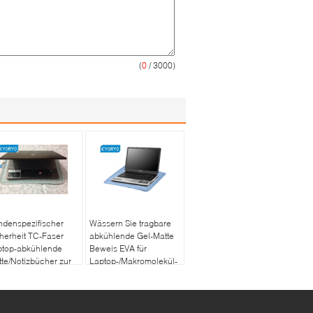
(
0
/ 3000)
ndenspezifischer
Wässern Sie tragbare
herheit TC-Faser
abkühlende Gel-Matte
ptop-abkühlende
Beweis EVA für
te/Notizbücher zur
Laptop-/Makromolekül-
drigeren Temperatur
Gel-kühle Matte