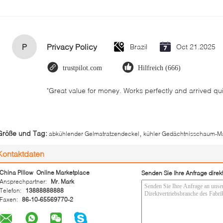
P
Privacy Policy
Brazil
Oct 21.2025
trustpilot.com
Hilfreich (666)
"Great value for money. Works perfectly and arrived quick
,
Größe und Tag:
abkühlender Gelmatratzendeckel
kühler Gedächtnisschaum-Ma
Kontaktdaten
China Pillow Online Marketplace
Senden Sie Ihre Anfrage direk
Ansprechpartner:
Mr. Mark
Telefon:
13888888888
Faxen:
86-10-65569770-2