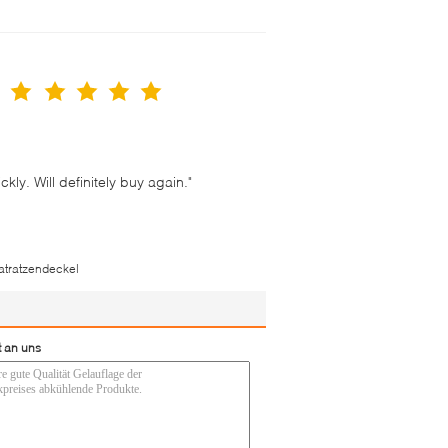
ly. Will definitely buy again."
tratzendeckel
t an uns