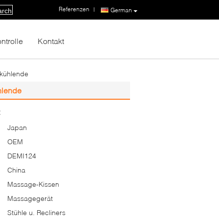
Referenzen
|
German
arch
ntrolle
Kontakt
bkühlende
hlende
:
Japan
OEM
DEMI124
China
Massage-Kissen
Massagegerät
Stühle u. Recliners