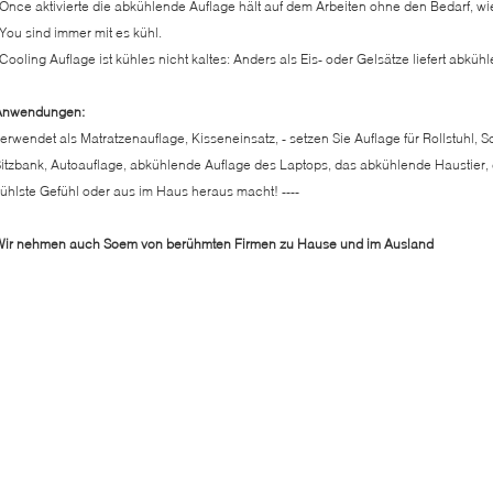
Once aktivierte die abkühlende Auflage hält auf dem Arbeiten ohne den Bedarf, wie
You sind immer mit es kühl.
Cooling Auflage ist kühles nicht kaltes: Anders als Eis- oder Gelsätze liefert abk
Anwendungen:
erwendet als Matratzenauflage, Kisseneinsatz, - setzen Sie Auflage für Rollstuhl, So
itzbank, Autoauflage, abkühlende Auflage des Laptops, das abkühlende Haustier, 
ühlste Gefühl oder aus im Haus heraus macht! ----
Wir nehmen auch Soem von berühmten Firmen zu Hause und im Ausland