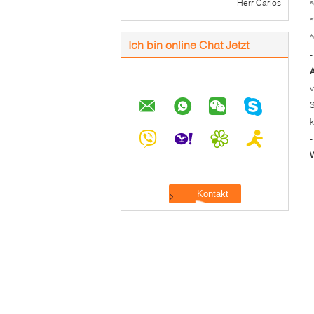
—— Herr Carlos
*
*
*
Ich bin online Chat Jetzt
-
v
S
k
-