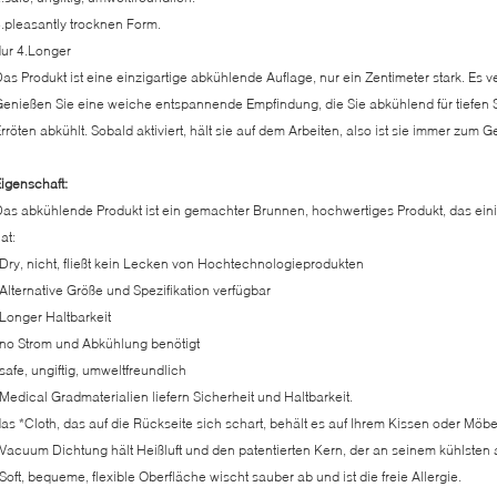
.pleasantly trocknen Form.
ur 4.Longer
as Produkt ist eine einzigartige abkühlende Auflage, nur ein Zentimeter stark. Es ve
enießen Sie eine weiche entspannende Empfindung, die Sie abkühlend für tiefen S
rröten abkühlt. Sobald aktiviert, hält sie auf dem Arbeiten, also ist sie immer zum
igenschaft:
as abkühlende Produkt ist ein gemachter Brunnen, hochwertiges Produkt, das ei
at:
Dry, nicht, fließt kein Lecken von Hochtechnologieprodukten
Alternative Größe und Spezifikation verfügbar
Longer Haltbarkeit
no Strom und Abkühlung benötigt
safe, ungiftig, umweltfreundlich
Medical Gradmaterialien liefern Sicherheit und Haltbarkeit.
as *Cloth, das auf die Rückseite sich schart, behält es auf Ihrem Kissen oder Möbe
Vacuum Dichtung hält Heißluft und den patentierten Kern, der an seinem kühlsten a
Soft, bequeme, flexible Oberfläche wischt sauber ab und ist die freie Allergie.