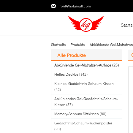
roni@hotamail.com
Starts
Startseite
Produkte
Abkühlende Gel-Matratzen
Alle Produkte
Abkühlende Gel-Matratzen-Auflage
(25)
Helles Deckbett
(42)
Kleines Gedächtnis-Schaum-Kissen
(42)
Abkühlendes Gel-Gedächtnis-Schaum-
Kissen
(37)
Memory-Schaum Sitzkissen
(80)
Gedächtnis-Schaum-Rückenpolster
(23)