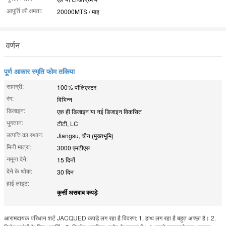
आपूर्ति की क्षमता:
20000MTS / माह
वर्णन
पूर्ण आकार स्मृति फोम तकिया
सामग्री:
100% पॉलिएस्टर
रंग:
विभिन्न
डिजाइन:
एक ही डिजाइन या नई डिजाइन विकसित
भुगतान:
टीटी, LC
उत्पत्ति का स्थान:
Jiangsu, चीन (मुख्यभूमि)
मिनी मात्रा:
3000 एमटीएस
नमूना देने:
15 दिनों
देने के थोक:
30 दिन
हाई लाइट:
कुर्सी असबाब कपड़े
आरामदायक परिधान शर्ट JACQUED कपड़े लग रहा है विवरण: 1. हाथ लग रहा है बहुत अच्छा है। 2.