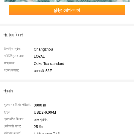
চুক্তি যোগানদাতা
পণ্যের বিবরণ
উৎপত্তি স্থল:
Changzhou
পরিচিতিমুলক নাম:
LOYAL
সাক্ষ্যদান:
Oeko-Tex standard
মডেল নম্বার:
এল ওয়াই-58E
প্রদান
ন্যূনতম চাহিদার পরিমাণ:
3000 m
মূল্য:
USD2-6.00/M
প্যাকেজিং বিবরণ:
রোল প্যাকিং
ডেলিভারি সময়:
25 দিন
পরিশোধের শর্ত:
L / সি বা আগাম T / টি