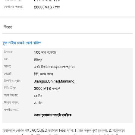
যোগানের ক্ষমতা:
20000MTS / মাসে
বিবরণ
ফুল সাইজ মেমরি ফেনা বালিশ
উপাদান:
100 ভাগ পলেস্টার
রঙ:
বিভিন্ন
নকশা:
একই ডিজাইন বা নতুন নকশা প্রণয়ন
পেমেন্ট:
টিটি, জলজ পালন
উৎপত্তি স্থান:
Jiangsu,China(Mainland)
মিনি-Qty:
3000 MTS সম্পর্কে
নমুনা উদ্ধার:
১৫ দিন
উদ্ধার বাল্ক:
৩০ দিন
লক্ষণীয় করা:
চেয়ার গৃহসজ্জার সামগ্রী ফ্যাব্রিক
আরামদায়ক পোশাক শার্ট JACQUED ফ্যাব্রিক Feel বর্ণনা: 1. হাত অনুভব খুবই চমৎকার. 2. বিশেষভাবে