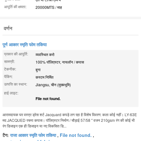
आपूर्ति की क्षमता:
20000MTS / माह
वर्णन
पूर्ण आकार स्मृति फोम तकिया
प्रकार की आपूर्ति:
व्यवस्थित करो
सामग्री:
100% पॉलिएस्टर, नायलॉन / कपास
टेकनीक:
बुना
पैकिंग:
कस्टम निर्मित
उत्पत्ति का स्थान:
Jiangsu, चीन (मुख्यभूमि)
हाई लाइट:
File not found.
आरामदायक घर वस्त्र ड्रेस शर्ट Jacquard कपड़े लग रहा है विशेष विवरण: कला कोई नहीं। LY-63E
मद JACQUED रचना कपास। पॉलिएस्टर निर्माण / चौड़ाई 57/58 " वजन 210gsm रंग की कोई भी
रंग डिजाइन एक ही डिजाइन या नए विकसित डि...
टैग:
राजा आकार स्मृति फोम तकिया
,
File not found.
,