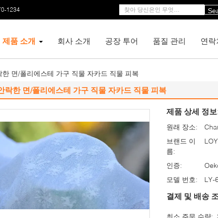
70-1234
Se
제품 소개
회사 소개
공장 투어
품질 관리
연락
한 면/폴리에스테 가구 직물 자카드 직물 피복
안락한 면/폴리에스테 가구 직물 자카드 직물 피복
제품 상세 정보
원래 장소:
Cha
브랜드 이
LOY
름:
인증:
Oek
모델 번호:
LY-
결제 및 배송 조
최소 주문 수량: