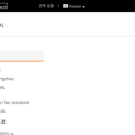
견적 요청
|
Korean
arch
처
:
ngzhou
AL
o-Tex standard
63E
건:
3000 m