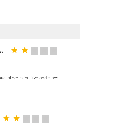
25
l slider is intuitive and stays
！