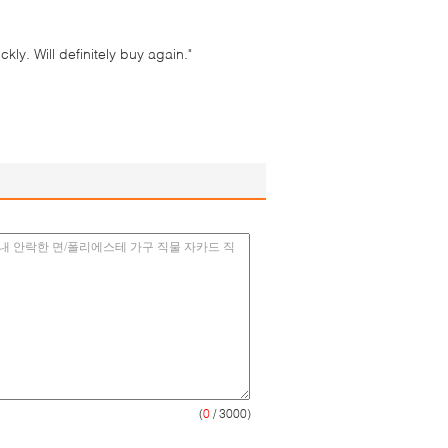
ly. Will definitely buy again."
(
0
/ 3000)