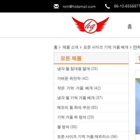
86-10-655697
roni@hotamail.com
홈
안락
홈
제품 소개
표준 사이즈 기억 거품 베개
모든 제품
냉각 젤 침대용 깔개
(25)
가벼운 위안자
(42)
작은 기억 거품 베개
(42)
냉각 젤 기억 거품 베개
(37)
메모리 폼 좌석 쿠션
(80)
기억 거품 뒤 방석
(23)
젤 방석
(35)
표준 사이즈 기억 거품 매트리스
(36)