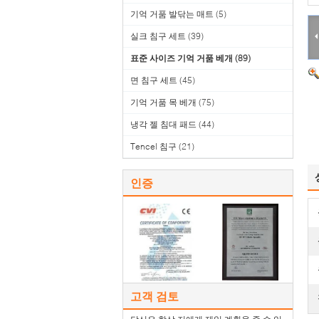
기억 거품 발닦는 매트
(5)
실크 침구 세트
(39)
표준 사이즈 기억 거품 베개
(89)
면 침구 세트
(45)
기억 거품 목 베개
(75)
냉각 젤 침대 패드
(44)
Tencel 침구
(21)
인증
고객 검토