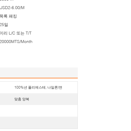
USD2-6.00/M
목록 패킹
25일
미리 L/C 또는 T/T
20000MTS/Month
100%년 폴리에스테, 나일론/면
맞춤 양복