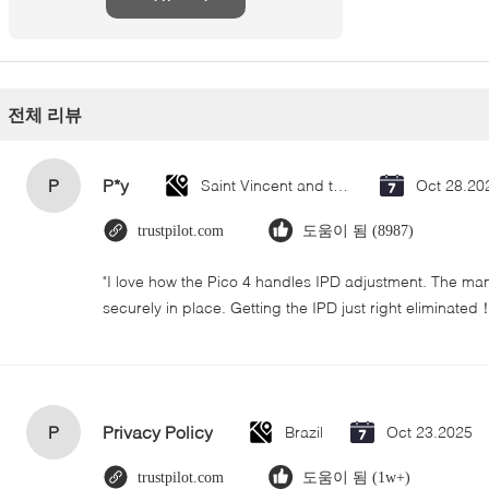
전체 리뷰
P
P*y
Saint Vincent and the Grenadines
Oct 28.20
trustpilot.com
도움이 됨 (8987)
"I love how the Pico 4 handles IPD adjustment. The manua
securely in place. Getting the IPD just right eliminated
P
Privacy Policy
Brazil
Oct 23.2025
trustpilot.com
도움이 됨 (1w+)