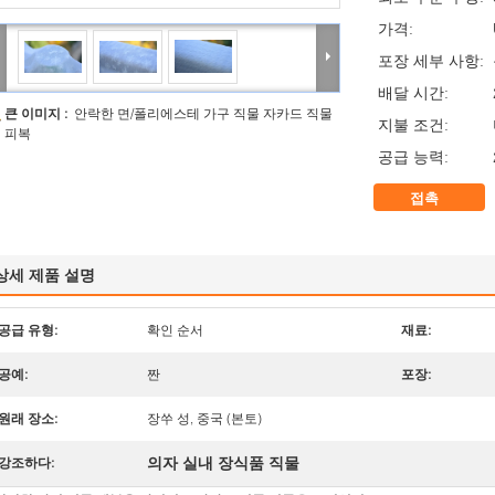
가격:
포장 세부 사항:
배달 시간:
큰 이미지 :
안락한 면/폴리에스테 가구 직물 자카드 직물
지불 조건:
피복
공급 능력:
접촉
상세 제품 설명
공급 유형:
확인 순서
재료:
공예:
짠
포장:
원래 장소:
장쑤 성, 중국 (본토)
의자 실내 장식품 직물
강조하다: