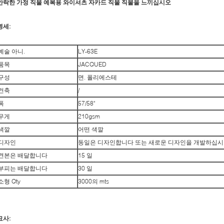
안락한 가정 직물 예복용 와이셔츠 자카드 직물 직물을 느끼십시오
명세:
예술 아니.
LY-63E
품목
JACQUED
구성
면. 폴리에스테
건축
/
폭
57/58"
무게
210gsm
색깔
어떤 색깔
디자인
동일은 디자인합니다 또는 새로운 디자인을 개발하십
견본은 배달합니다
15 일
부피는 배달합니다
30 일
소형 Qty
3000의 mts
묘사: