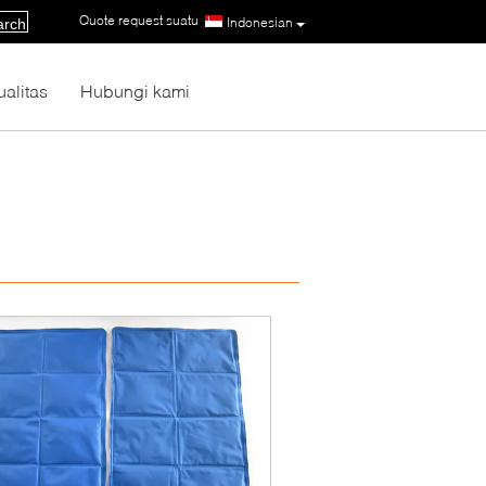
Quote request suatu
|
Indonesian
arch
ualitas
Hubungi kami