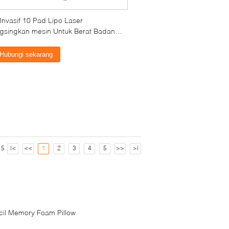
Invasif 10 Pad Lipo Laser
gsingkan mesin Untuk Berat Badan
in
Hubungi sekarang
 5
|<
<<
1
2
3
4
5
>>
>|
cil Memory Foam Pillow