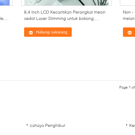
8,4 inch LCD Kecantikan Perangkat mesin
Non - 
e,
sedot Laser Slimming untuk bokong,
melan
lengan, pinggang
No Pa
Hubungi sekarang
Page 1 of
cahaya Penghibur
Ke