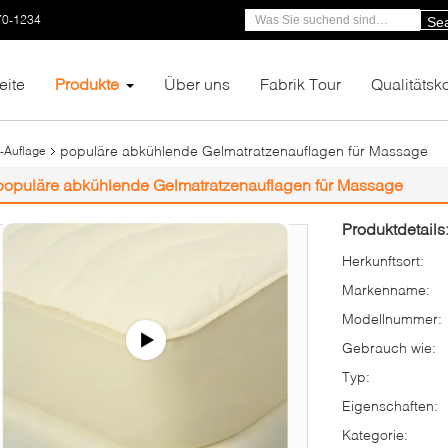
70-1234
Se
eite
Produkte
Über uns
Fabrik Tour
Qualitätsko
populäre abkühlende Gelmatratzenauflagen für Massage
-Auflage
populäre abkühlende Gelmatratzenauflagen für Massage
Produktdetails
Herkunftsort:
Markenname:
Modellnummer:
Gebrauch wie:
Typ:
Eigenschaften:
Kategorie: