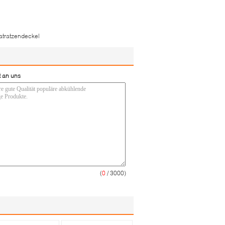
tratzendeckel
t an uns
(
0
/ 3000)