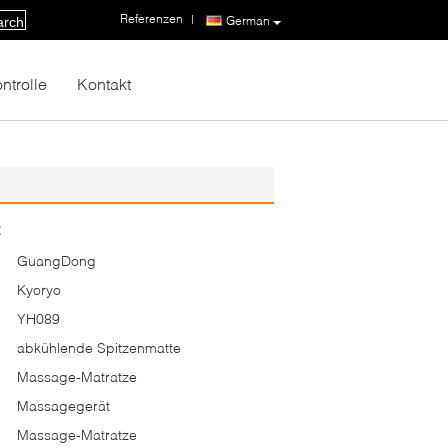
Referenzen
|
German
arch
ntrolle
Kontakt
:
GuangDong
Kyoryo
YH089
abkühlende Spitzenmatte
Massage-Matratze
Massagegerät
Massage-Matratze