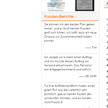
Kunden-Berichte
a
Sie können mir den besten Plan geben
1
immer, und er lässt meinen Kunden
groß sich fühlen, ich hofft, dass wir neue
3
Chance zur Zusammenarbeit haben
können
A
—— Tim
a
Ich vergab vor kurzem einen Auftrag
K
und ich musste diesen Auftrag vor
Versand aktualisieren. Das Personal
A
war entgegenkommend und höflich.
m
—— Mr.smith
F
A
Tut Ihre Auftretenplattform haben einen
a
guten Ruf, war die Lieferfrist sehr
pünktlich, gab es keinen Kasten des
schlechten Vorrates, und wir fanden
T
nicht Fracht d