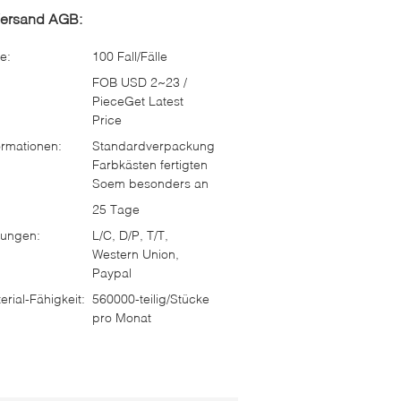
Versand AGB:
e:
100 Fall/Fälle
FOB USD 2~23 /
PieceGet Latest
Price
rmationen:
Standardverpackung
Farbkästen fertigten
Soem besonders an
25 Tage
ungen:
L/C, D/P, T/T,
Western Union,
Paypal
rial-Fähigkeit:
560000-teilig/Stücke
pro Monat