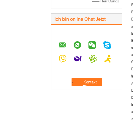
—— Herr Carlos
E
E
Ich bin online Chat Jetzt
D
a
B
E
s
a
D
t
A
i
a
a