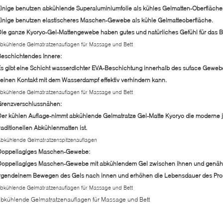
inige benutzen abkühlende Superaluminiumfolie als kühles Gelmatten-Oberfläch
inige benutzen elastischeres Maschen-Gewebe als kühle Gelmatteoberfläche.
ie ganze Kyoryo-Gel-Mattengewebe haben gutes und natürliches Gefühl für das B
bkühlende Gelmatratzenauflagen für Massage und Bett
eschichtendes Innere:
s gibt eine Schicht wasserdichter EVA-Beschichtung innerhalb des suface Geweb
einen Kontakt mit dem Wasserdampf effektiv verhindern kann.
bkühlende Gelmatratzenauflagen für Massage und Bett
Grenzverschlussnähen:
er kühlen Auflage-nimmt abkühlende Gelmatratze Gel-Matte Kyoryo die moderne ja
raditionellen Abkühlenmatten ist.
bkühlende Gelmatratzenspitzenauflagen
Doppellagiges Maschen-Gewebe:
Doppellagiges Maschen-Gewebe mit abkühlendem Gel zwischen ihnen und genäht
rgendeinem Bewegen des Gels nach innen und erhöhen die Lebensdauer des Pro
bkühlende Gelmatratzenauflagen für Massage und Bett
bkühlende Gelmatratzenauflagen für Massage und Bett