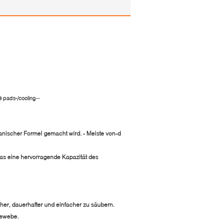
e
--
pads-/cooling
anischer Formel gemacht wird. - Meiste von-d
das eine hervorragende Kapazität des
her, dauerhafter und einfacher zu säubern.
gewebe.