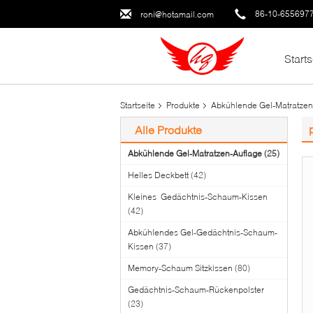
86-10-655697
roni@hotamail.com
Starts
Startseite
Produkte
Abkühlende Gel-Matratzen
Alle Produkte
Abkühlende Gel-Matratzen-Auflage
(25)
Helles Deckbett
(42)
Kleines Gedächtnis-Schaum-Kissen
(42)
Abkühlendes Gel-Gedächtnis-Schaum-
Kissen
(37)
Memory-Schaum Sitzkissen
(80)
Gedächtnis-Schaum-Rückenpolster
(23)