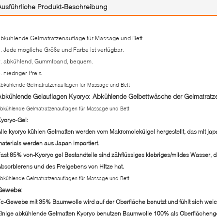
Ausführliche Produkt-Beschreibung
bkühlende Gelmatratzenauflage für Massage und Bett
. Jede mögliche Größe und Farbe ist verfügbar.
2. abkühlend, Gummiband, bequem.
. niedriger Preis
bkühlende Gelmatratzenauflagen für Massage und Bett
Abkühlende Gelauflagen Kyoryo: Abkühlende Gelbettwäsche der Gelmatratz
bkühlende Gelmatratzenauflagen für Massage und Bett
yoryo-Gel:
lle kyoryo kühlen Gelmatten werden vom Makromolekülgel hergestellt, das mit jap
aterials werden aus Japan importiert.
ast 85% von-Kyoryo gel Bestandteile sind zähflüssiges klebriges/mildes Wasser, 
bsorbierens und des Freigebens von Hitze hat.
bkühlende Gelmatratzenauflagen für Massage und Bett
Gewebe:
c-Gewebe mit 35% Baumwolle wird auf der Oberfläche benutzt und fühlt sich weic
Einige abkühlende Gelmatten Kyoryo benutzen Baumwolle 100% als Oberflächen