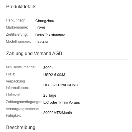
Produktdetails
Herkunftsort:
Changzhou
Markenname:
LOYAL
Zertifizierung:
Oeko-Tex standard
Modellnummer:
LY-84AF
Zahlung und Versand AGB
Min Bestellmenge:
3000 m
Preis:
USD2-6.00/M
Verpackung
ROLL-VERPACKUNG
Informationen:
Lieferzeit:
25 Tage
Zahlungsbedingungen:
L/C oder T/T im Voraus
Versorgungsmaterial-
20000MTS/Month
Fähigkeit:
Beschreibung