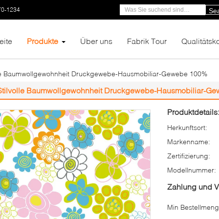
70-1234
Se
eite
Produkte
Über uns
Fabrik Tour
Qualitätsko
lle Baumwollgewohnheit Druckgewebe-Hausmobiliar-Gewebe 100%
Stilvolle Baumwollgewohnheit Druckgewebe-Hausmobiliar-G
Produktdetails
Herkunftsort:
Markenname:
Zertifizierung:
Modellnummer:
Zahlung und 
Min Bestellmeng