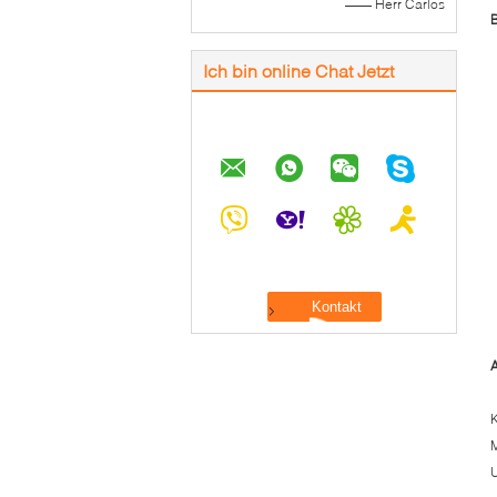
—— Herr Carlos
Ich bin online Chat Jetzt
K
M
U