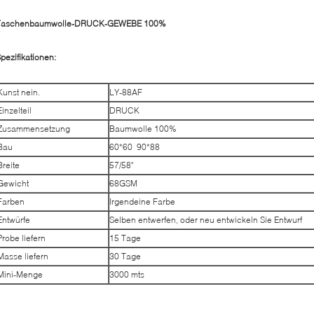
Taschenbaumwolle-DRUCK-GEWEBE 100%
pezifikationen:
Kunst nein.
LY-88AF
Einzelteil
DRUCK
Zusammensetzung
Baumwolle 100%
Bau
60*60 90*88
Breite
57/58"
Gewicht
68GSM
Farben
Irgendeine Farbe
Entwürfe
Selben entwerfen, oder neu entwickeln Sie Entwurf
Probe liefern
15 Tage
Masse liefern
30 Tage
Mini-Menge
3000 mts