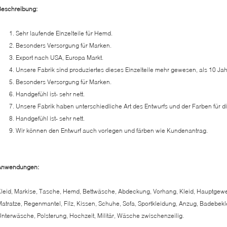
Beschreibung:
1. Sehr laufende Einzelteile für Hemd.
2. Besonders Versorgung für Marken.
3. Export nach USA, Europa Markt.
4. Unsere Fabrik sind produziertes dieses Einzelteile mehr gewesen, als 10 Jah
5. Besonders Versorgung für Marken.
6. Handgefühl ist- sehr nett.
7. Unsere Fabrik haben unterschiedliche Art des Entwurfs und der Farben für 
8. Handgefühl ist- sehr nett.
9. Wir können den Entwurf auch vorlegen und färben wie Kundenantrag.
Anwendungen:
leid, Markise, Tasche, Hemd, Bettwäsche, Abdeckung, Vorhang, Kleid, Hauptgewe
atratze, Regenmantel, Filz, Kissen, Schuhe, Sofa, Sportkleidung, Anzug, Badebekl
nterwäsche, Polsterung, Hochzeit, Militär, Wäsche zwischenzeilig.