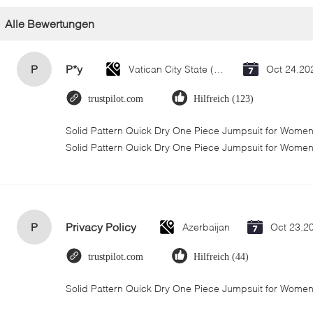
Alle Bewertungen
P
P*y
Vatican City State (Holy See)
Oct 24.20
trustpilot.com
Hilfreich (123)
Solid Pattern Quick Dry One Piece Jumpsuit for Wom
Solid Pattern Quick Dry One Piece Jumpsuit for Wome
P
Privacy Policy
Azerbaijan
Oct 23.2
trustpilot.com
Hilfreich (44)
Solid Pattern Quick Dry One Piece Jumpsuit for Wom