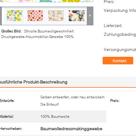
Preis:
Verpackung Info
Lieferzeit:
Großes Bild :
Stilvolle Baumwollgewohnheit
Zahlungsbeding
Druckgewebe-Hausmobiliar-Gewebe 100%
Versorgungsmate
Kontakt
Ausführliche Produkt-Beschreibung
Selben entwerfen, oder neu entwickeln
Entwürfe:
Preis:
Sie Entwurf
Material:
100% Baumwolle
Baumwolledressmakinggewebe
Hervorheben: