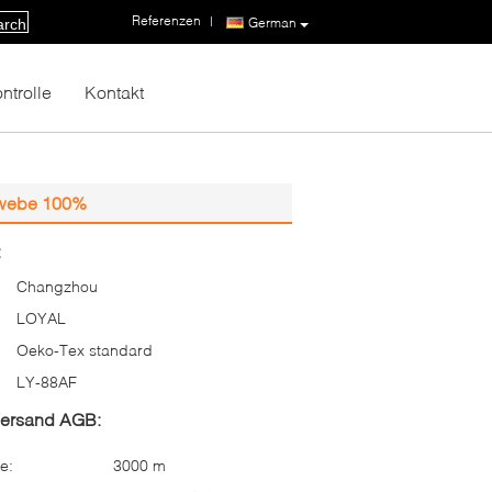
Referenzen
|
German
arch
ntrolle
Kontakt
ewebe 100%
:
Changzhou
LOYAL
Oeko-Tex standard
LY-88AF
Versand AGB:
e:
3000 m