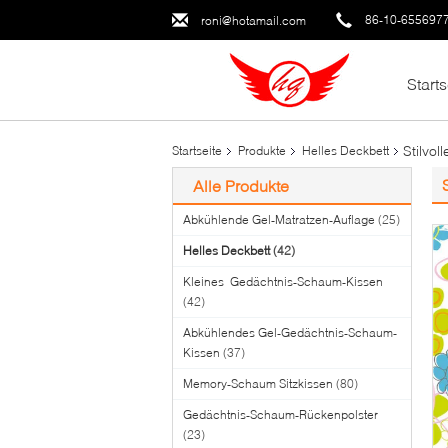
86-10-655697
roni@hotamail.com
Starts
Stilvo
Startseite
Produkte
Helles Deckbett
Alle Produkte
Abkühlende Gel-Matratzen-Auflage
(25)
Helles Deckbett
(42)
Kleines Gedächtnis-Schaum-Kissen
(42)
Abkühlendes Gel-Gedächtnis-Schaum-
Kissen
(37)
Memory-Schaum Sitzkissen
(80)
Gedächtnis-Schaum-Rückenpolster
(23)