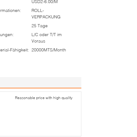
USD2-6.00/M
rmationen:
ROLL-
VERPACKUNG
25 Tage
ungen:
L/C oder T/T im
Voraus
rial-Fähigkeit:
20000MTS/Month
Reasonable price with high quality